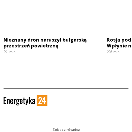
Nieznany dron naruszył bułgarską
Rosja pod
przestrzeń powietrzną
Wpłynie n
1 min.
6 min.
Zobacz również