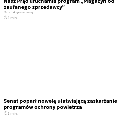
Nasz Prąd uruchamia program „Magazyn od
zaufanego sprzedawcy”
Materiał sponsorowany
2 min.
Senat poparł nowelę ułatwiającą zaskarżanie
programów ochrony powietrza
2 min.