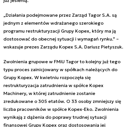
już jesienią.
„Działania podejmowane przez Zarząd Tagor
S.A.
są
jednym z elementów wdrażanego
szerokiego
programu restrukturyzacji Grupy Kopex
, który ma ją
dostosować do obecnej sytuacji i wymagań rynku.”
–
wskazuje p
rezes Zarządu
Kopex S.A. Dariusz Pietyszuk.
Zwolnienia grupowe w FMiU Tagor to kolejny już tego
typu proces zainicjowany w spółkach należących do
Grupy Kopex. W kwietniu rozpoczęła się
restrukturyzacja zatrudnienia
w spółce Kopex
Machinery, w której zatrudnienie zostanie
zredukowane o 305 etatów.
O
33 osoby zmniejszy się
liczba pracowników w spółce Kopex
-
Eko. Zwolnienia
wynikają
z dążenia do poprawy trudnej sytuacji
finansowej Grupy Kopex oraz dostosowania jej