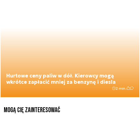
Hurtowe ceny paliw w dół. Kierowcy mogą
wkrótce zapłacić mniej za benzynę i diesla
2 min.
Mogą Cię zainteresować