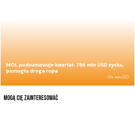
MOL podsumowuje kwartał. 786 mln USD zysku,
pomogła droga ropa
4 min.
Mogą Cię zainteresować