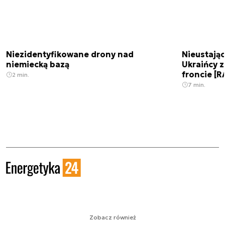
Niezidentyfikowane drony nad
Nieustając
niemiecką bazą
Ukraińcy 
froncie [
2 min.
7 min.
Zobacz również