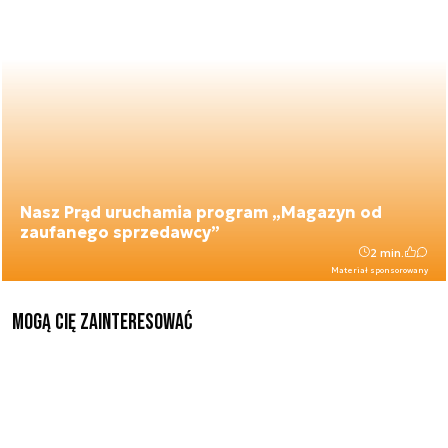
Nasz Prąd uruchamia program „Magazyn od
zaufanego sprzedawcy”
2 min.
Materiał sponsorowany
Mogą Cię zainteresować