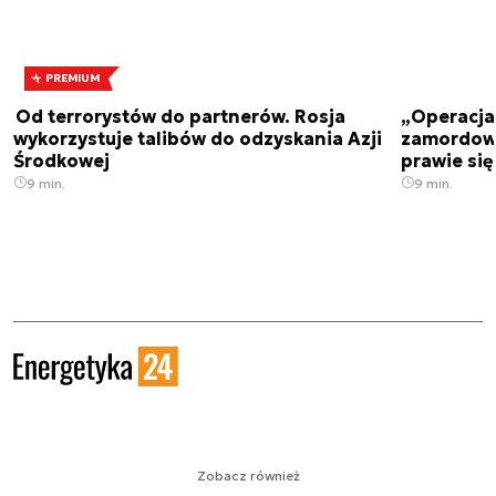
PREMIUM
Od terrorystów do partnerów. Rosja
„Operacja 
wykorzystuje talibów do odzyskania Azji
zamordowa
Środkowej
prawie się
9 min.
9 min.
Zobacz również