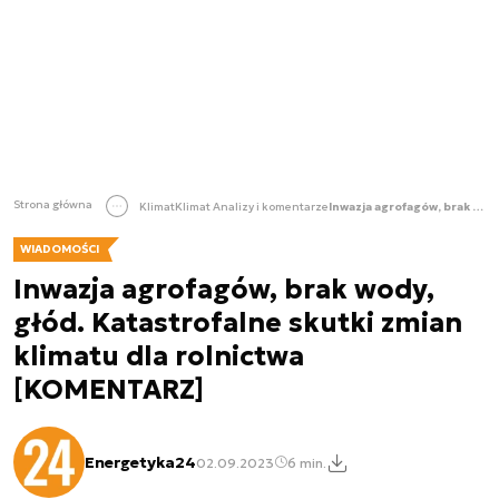
Strona główna
Klimat
Klimat Analizy i komentarze
Inwazja agrofagów, brak wody, głód. Katastrofalne skutki zmian klimatu dla rolnictwa [KOMENTARZ]
WIADOMOŚCI
Inwazja agrofagów, brak wody,
głód. Katastrofalne skutki zmian
klimatu dla rolnictwa
[KOMENTARZ]
Energetyka24
02.09.2023
6 min.