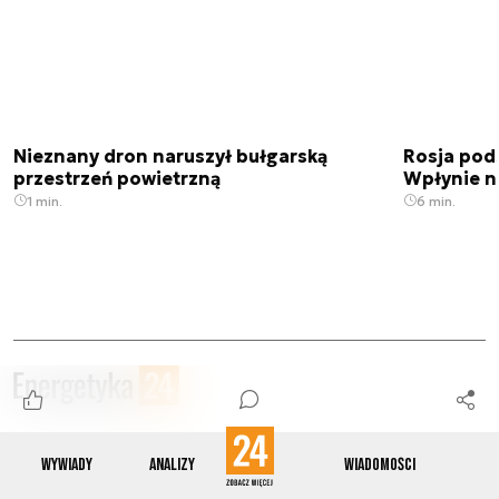
Nieznany dron naruszył bułgarską
Rosja pod
przestrzeń powietrzną
Wpłynie n
1 min.
6 min.
Wywiady
Analizy
Wiadomości
Zobacz również