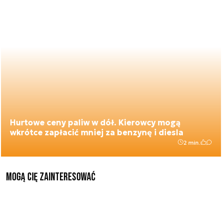
Hurtowe ceny paliw w dół. Kierowcy mogą
wkrótce zapłacić mniej za benzynę i diesla
2 min.
Mogą Cię zainteresować