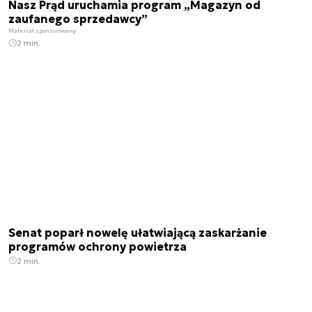
Nasz Prąd uruchamia program „Magazyn od
zaufanego sprzedawcy”
Materiał sponsorowany
2 min.
Senat poparł nowelę ułatwiającą zaskarżanie
programów ochrony powietrza
2 min.