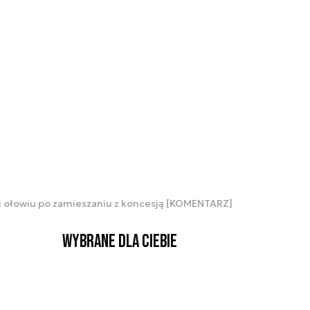
u i ołowiu po zamieszaniu z koncesją [KOMENTARZ]
Wybrane dla Ciebie