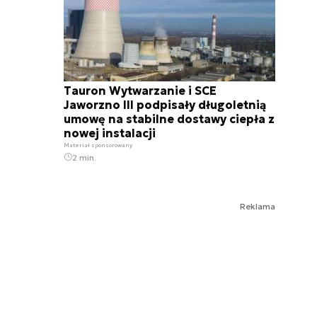
Tauron Wytwarzanie i SCE
Jaworzno III podpisały długoletnią
umowę na stabilne dostawy ciepła z
nowej instalacji
Materiał sponsorowany
2 min.
Reklama