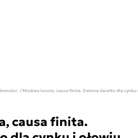
adomości
Moskwa locuta, causa finita. Zielone światło dla cynk
, causa finita.
o dla cynku i ołowiu