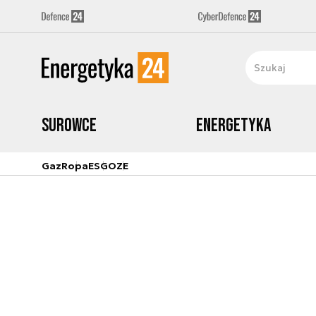
Surowce
Energetyka
Gaz
Ropa
ESG
OZE