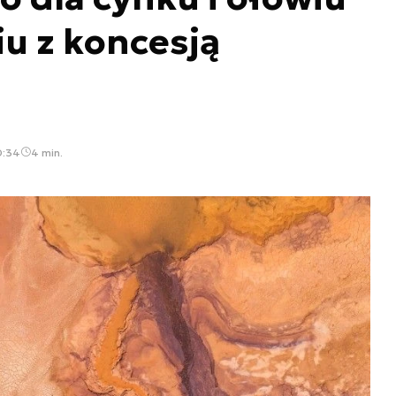
u z koncesją
]
0:34
4 min.