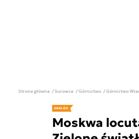
Strona główna
Surowce
Górnictwo
Górnictwo Wi
ANALIZA
Moskwa locuta
Zielone światł