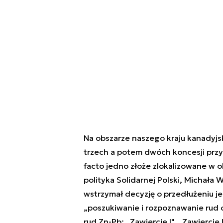
Na obszarze naszego kraju kanadyjsk
trzech a potem dwóch koncesji prz
facto jedno złoże zlokalizowane w o
polityka Solidarnej Polski, Michała
wstrzymał decyzję o przedłużeniu je
„poszukiwanie i rozpoznawanie rud c
rud Zn-Pb: „Zawiercie I", „Zawiercie