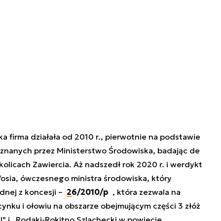
a firma działała od 2010 r., pierwotnie na podstawie
yznanych przez Ministerstwo Środowiska, badając de
kolicach Zawiercia. Aż nadszedł rok 2020 r. i werdykt
 Wosia, ówczesnego ministra środowiska, który
dnej z koncesji –
26/2010/p
, która zezwala na
ynku i ołowiu na obszarze obejmującym części 3 złóż
 II" i „Rodaki-Rokitno Szlachecki w powiecie