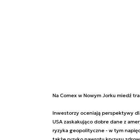
Na Comex w Nowym Jorku miedź trac
Inwestorzy oceniają perspektywy dl
USA zaskakująco dobre dane z amery
ryzyka geopolityczne - w tym napię
także ryzyko nawrotu kryzysu zdro