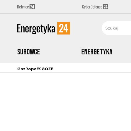
Surowce
Energetyka
Gaz
Ropa
ESG
OZE