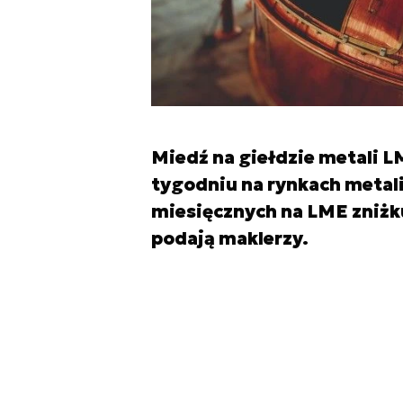
Miedź na giełdzie metali L
tygodniu na rynkach metali
miesięcznych na LME zniżku
podają maklerzy.