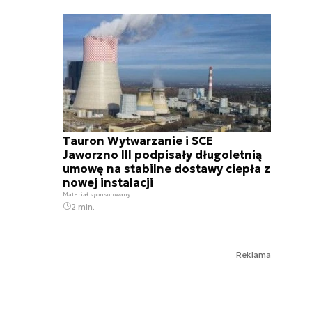
Tauron Wytwarzanie i SCE
Jaworzno III podpisały długoletnią
umowę na stabilne dostawy ciepła z
nowej instalacji
Materiał sponsorowany
2 min.
Reklama