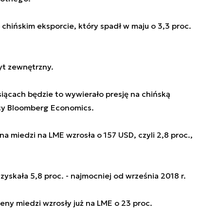
hińskim eksporcie, który spadł w maju o 3,3 proc.
pyt zewnętrzny.
iącach będzie to wywierało presję na chińską
ycy Bloomberg Economics.
a miedzi na LME wzrosła o 157 USD, czyli 2,8 proc.,
skała 5,8 proc. - najmocniej od września 2018 r.
y miedzi wzrosły już na LME o 23 proc.