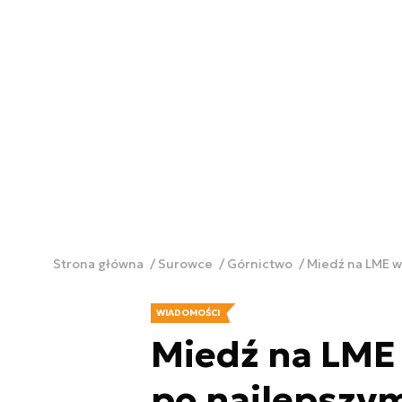
Strona główna
Surowce
Górnictwo
Miedź na LME w
WIADOMOŚCI
Miedź na LME 
po najlepszy