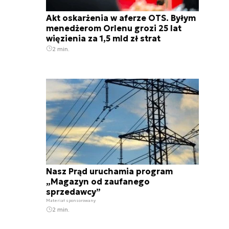
Akt oskarżenia w aferze OTS. Byłym
menedżerom Orlenu grozi 25 lat
więzienia za 1,5 mld zł strat
2 min.
Nasz Prąd uruchamia program
„Magazyn od zaufanego
sprzedawcy”
Materiał sponsorowany
2 min.