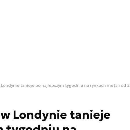
 Londynie tanieje po najlepszym tygodniu na rynkach metali od 
w Londynie tanieje
m tygodniu na