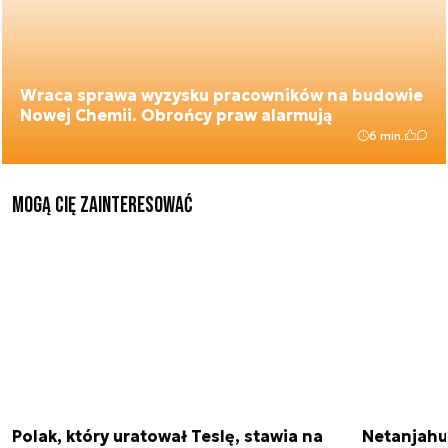
Wraca sprawa wyzysku pracowników na budowie
Nowej Chemii. Obrońcy praw alarmują
6 min.
Mogą Cię zainteresować
Polak, który uratował Teslę, stawia na
Netanjahu