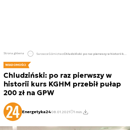
Strona główna
Surowce
Górnictwo
Chludziński: po raz pierwszy w historii kurs KGHM przebił pułap 200 zł na GPW
WIADOMOŚCI
Chludziński: po raz pierwszy w
historii kurs KGHM przebił pułap
200 zł na GPW
Energetyka24
08.01.2021
1 min.