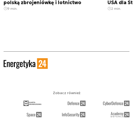
polską zbrojeniówkę i lotnictwo
USA dla St
9 min.
2 min.
Zobacz również