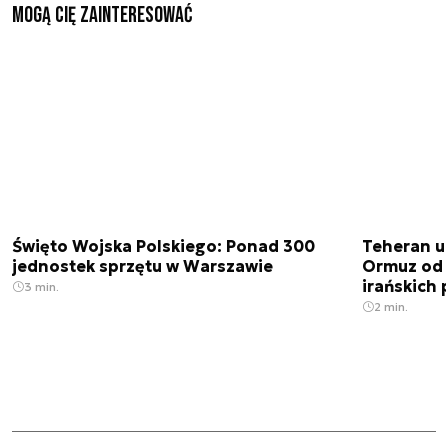
Mogą Cię zainteresować
Święto Wojska Polskiego: Ponad 300
Teheran uz
jednostek sprzętu w Warszawie
Ormuz od 
irańskich
3 min.
2 min.