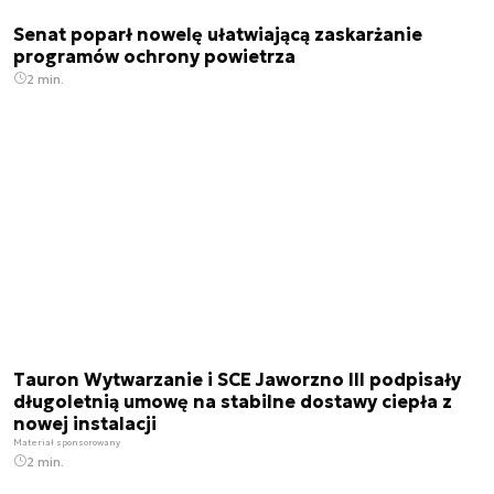
Senat poparł nowelę ułatwiającą zaskarżanie
programów ochrony powietrza
2 min.
Tauron Wytwarzanie i SCE Jaworzno III podpisały
długoletnią umowę na stabilne dostawy ciepła z
nowej instalacji
Materiał sponsorowany
2 min.