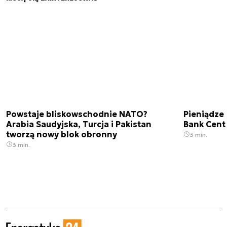
Powstaje bliskowschodnie NATO?
Pieniądze
Arabia Saudyjska, Turcja i Pakistan
Bank Cent
tworzą nowy blok obronny
3 min.
3 min.