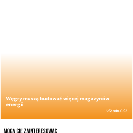
Węgry muszą budować więcej magazynów
energii
2 min.
Mogą Cię zainteresować