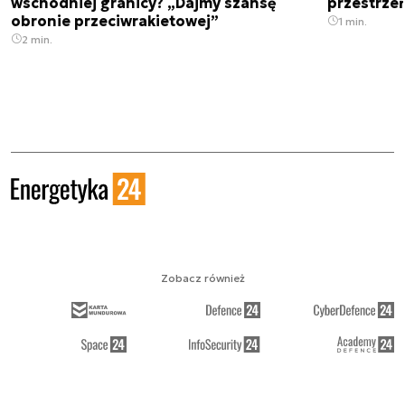
wschodniej granicy? „Dajmy szansę
przestrze
obronie przeciwrakietowej”
1 min.
2 min.
Zobacz również