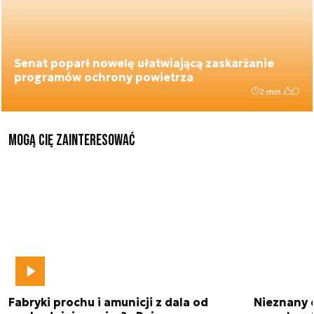
Senat poparł nowelę ułatwiającą zaskarżanie
programów ochrony powietrza
2 min.
Mogą Cię zainteresować
Fabryki prochu i amunicji z dala od
Nieznany 