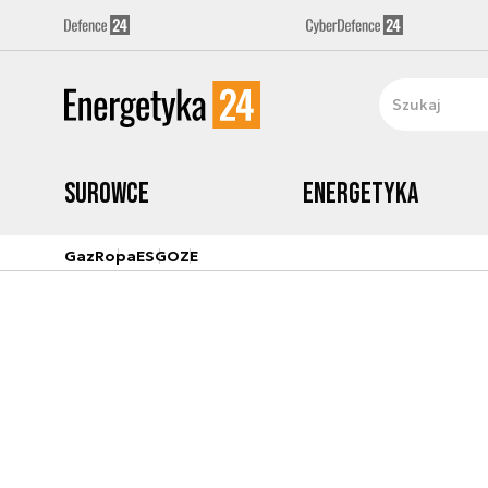
Surowce
Energetyka
Gaz
Ropa
ESG
OZE