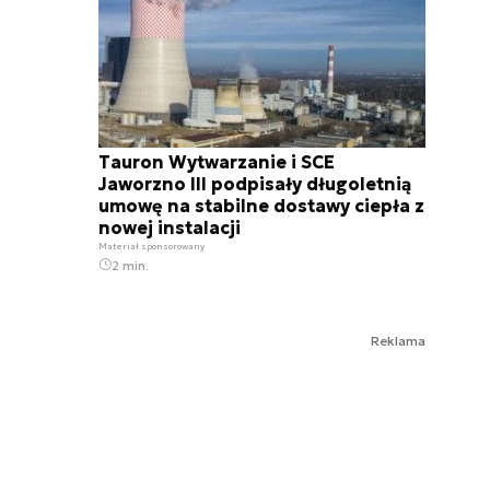
Tauron Wytwarzanie i SCE
Jaworzno III podpisały długoletnią
umowę na stabilne dostawy ciepła z
nowej instalacji
Materiał sponsorowany
2 min.
Reklama