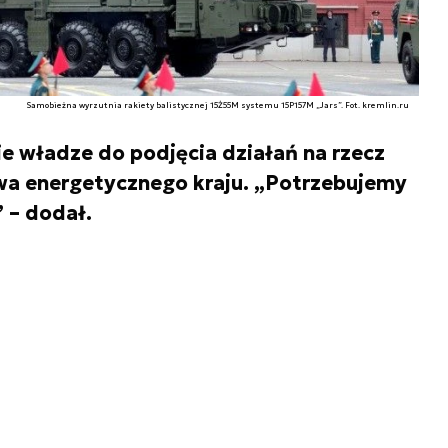
Samobieżna wyrzutnia rakiety balistycznej 15Ż55M systemu 15P157M „Jars”. Fot. kremlin.ru
 władze do podjęcia działań na rzecz
a energetycznego kraju. „Potrzebujemy
 – dodał.