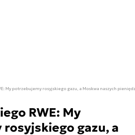
E: My potrzebujemy rosyjskiego gazu, a Moskwa naszych pienięd
kiego RWE: My
rosyjskiego gazu, a