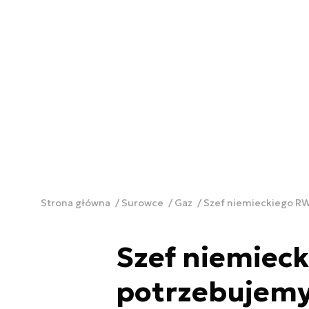
Strona główna
Surowce
Gaz
Szef niemieckiego RW
Szef niemiec
potrzebujemy 