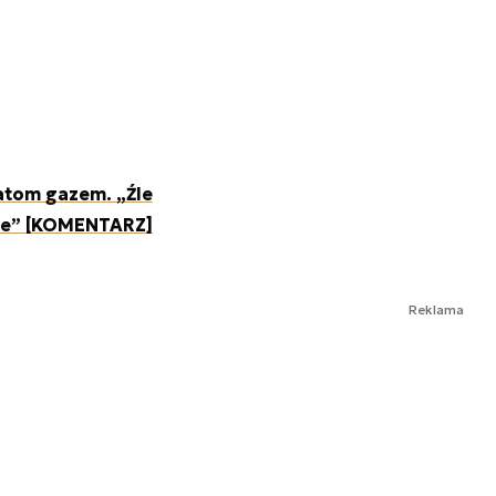
 atom gazem. „Źle
ce” [KOMENTARZ]
Reklama