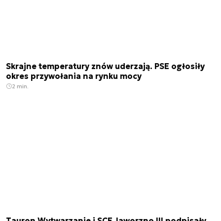
Skrajne temperatury znów uderzają. PSE ogłosiły
okres przywołania na rynku mocy
2 min.
Tauron Wytwarzanie i SCE Jaworzno III podpisały