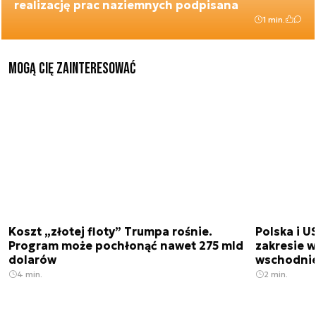
realizację prac naziemnych podpisana
1 min.
Mogą Cię zainteresować
Koszt „złotej floty” Trumpa rośnie.
Polska i U
Program może pochłonąć nawet 275 mld
zakresie 
dolarów
wschodnie
4 min.
2 min.