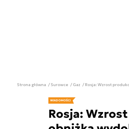
Strona główna
Surowce
Gaz
Rosja: Wzrost produkc
WIADOMOŚCI
Rosja: Wzrost
obniżka wydo