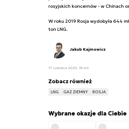
rosyjskich koncernów - w Chinach o
W roku 2019 Rosja wydobyła 644 m
ton LNG.
Jakub Kajmowicz
17 czerwca 2020, 16:40
Zobacz również
LNG
GAZ ZIEMNY
ROSJA
Wybrane okazje dla Ciebie