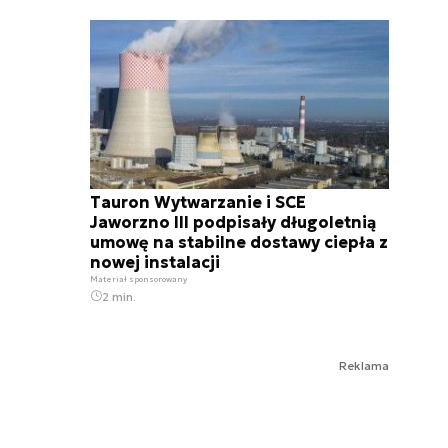
Tauron Wytwarzanie i SCE
Jaworzno III podpisały długoletnią
umowę na stabilne dostawy ciepła z
nowej instalacji
Materiał sponsorowany
2 min.
Reklama