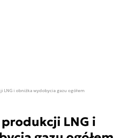
ji LNG i obniżka wydobycia gazu ogółem
 produkcji LNG i
bycia gazu ogółem