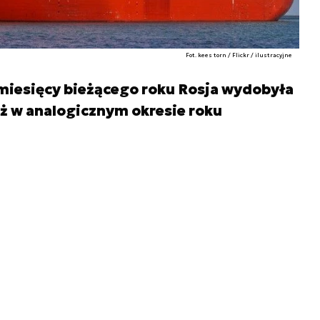
Fot. kees torn / Flickr / ilustracyjne
 miesięcy bieżącego roku Rosja wydobyła
ż w analogicznym okresie roku