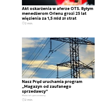
Akt oskarżenia w aferze OTS. Byłym
menedżerom Orlenu grozi 25 lat
więzienia za 1,5 mld zł strat
2 min.
Nasz Prąd uruchamia program
„Magazyn od zaufanego
sprzedawcy”
Materiał sponsorowany
2 min.