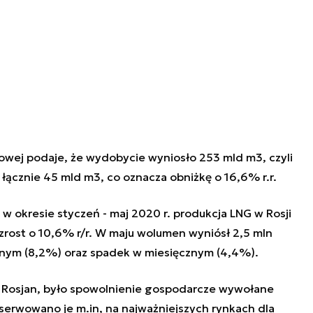
owej podaje, że wydobycie wyniosło 253 mld m3, czyli
łącznie 45 mld m3, co oznacza obniżkę o 16,6% r.r.
 okresie styczeń - maj 2020 r. produkcja LNG w Rosji
zrost o 10,6% r/r. W maju wolumen wyniósł 2,5 mln
cznym (8,2%) oraz spadek w miesięcznym (4,4%).
Rosjan, było spowolnienie gospodarcze wywołane
erwowano je m.in, na najważniejszych rynkach dla