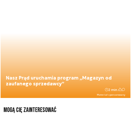
Nasz Prąd uruchamia program „Magazyn od
zaufanego sprzedawcy”
2 min.
Materiał sponsorowany
Mogą Cię zainteresować