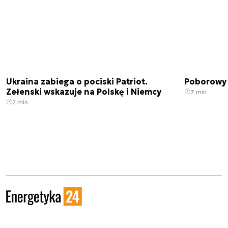
Ukraina zabiega o pociski Patriot.
Poborowy 
Zełenski wskazuje na Polskę i Niemcy
7 min.
2 min.