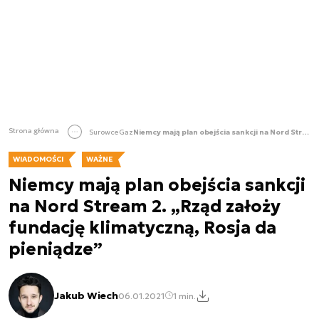
Strona główna
Surowce
Gaz
Niemcy mają plan obejścia sankcji na Nord Stream 2. „Rząd założy fundację klimatyczną, Rosja da pieniądze”
WIADOMOŚCI
WAŻNE
Niemcy mają plan obejścia sankcji
na Nord Stream 2. „Rząd założy
fundację klimatyczną, Rosja da
pieniądze”
Jakub Wiech
06.01.2021
1 min.