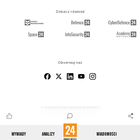
Zobacz również
Obserwuj nas
O NAS
KONTAKT
REGULAMIN
RSS
Wywiady
Analizy
Wiadomości
© 2012-2026 ENERGETYKA24