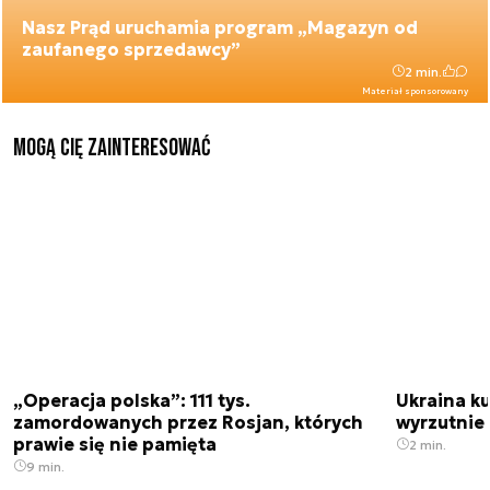
Nasz Prąd uruchamia program „Magazyn od
zaufanego sprzedawcy”
2 min.
Materiał sponsorowany
Mogą Cię zainteresować
„Operacja polska”: 111 tys.
Ukraina ku
zamordowanych przez Rosjan, których
wyrzutnie
prawie się nie pamięta
2 min.
9 min.