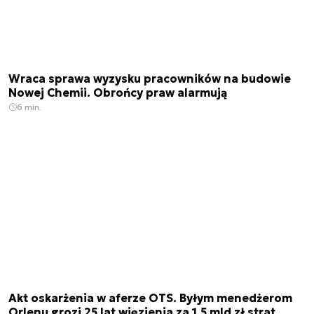
Wraca sprawa wyzysku pracowników na budowie
Nowej Chemii. Obrońcy praw alarmują
6 min.
Akt oskarżenia w aferze OTS. Byłym menedżerom
Orlenu grozi 25 lat więzienia za 1,5 mld zł strat