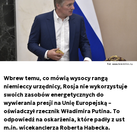
Fot. www.kremlin.ru
Wbrew temu, co mówią wysocy rangą
niemieccy urzędnicy, Rosja nie wykorzystuje
swoich zasobów energetycznych do
wywierania presji na Unię Europejską –
oświadczył rzecznik Władimira Putina. To
odpowiedź na oskarżenia, które padły z ust
m.in. wicekanclerza Roberta Habecka.