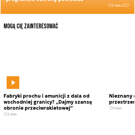
2 min.
Mogą Cię zainteresować
Fabryki prochu i amunicji z dala od
Nieznany 
wschodniej granicy? „Dajmy szansę
przestrze
obronie przeciwrakietowej”
1 min.
2 min.