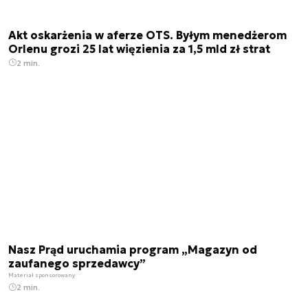
Akt oskarżenia w aferze OTS. Byłym menedżerom
Orlenu grozi 25 lat więzienia za 1,5 mld zł strat
2 min.
Nasz Prąd uruchamia program „Magazyn od
zaufanego sprzedawcy”
Materiał sponsorowany
2 min.