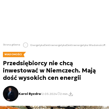
Strona główna
Energetyka
Elektroenergetyka
Elektroenergetyka Wiadomości
Przedsiębiorcy nie chcą inwestować w Niemczech. Mają dość wysokich cen energii
WIADOMOŚCI
Przedsiębiorcy nie chcą
inwestować w Niemczech. Mają
dość wysokich cen energii
Karol Byzdra
12.03.2024
2 min.