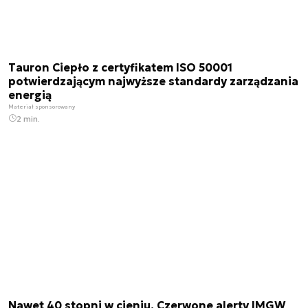
Tauron Ciepło z certyfikatem ISO 50001
potwierdzającym najwyższe standardy zarządzania
energią
Materiał sponsorowany
2 min.
Nawet 40 stopni w cieniu. Czerwone alerty IMGW