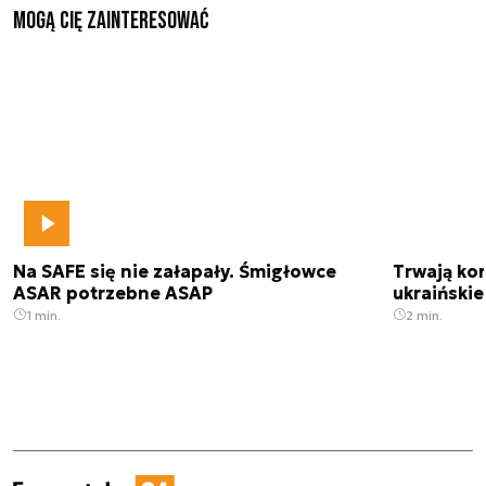
Mogą Cię zainteresować
Na SAFE się nie załapały. Śmigłowce
Trwają kon
ASAR potrzebne ASAP
ukraińskie
1 min.
2 min.