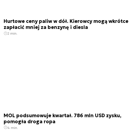
Hurtowe ceny paliw w dół. Kierowcy mogą wkrótce
zapłacić mniej za benzynę i diesla
2 min.
MOL podsumowuje kwartał. 786 mln USD zysku,
pomogła droga ropa
4 min.