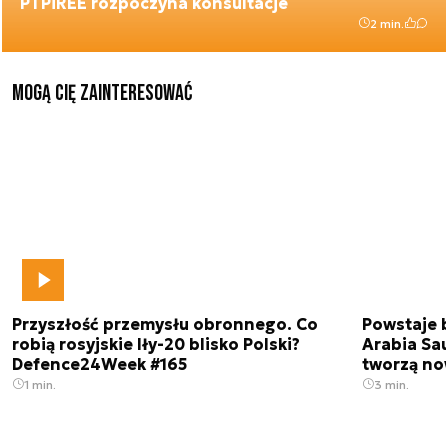
PTPiREE rozpoczyna konsultacje
2 min.
Mogą Cię zainteresować
Przyszłość przemysłu obronnego. Co
Powstaje 
robią rosyjskie Iły-20 blisko Polski?
Arabia Sau
Defence24Week #165
tworzą no
1 min.
3 min.