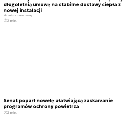
długoletnią umowę na stabilne dostawy ciepła z
nowej instalacji
Materiał sponsorowany
2 min.
Senat poparł nowelę ułatwiającą zaskarżanie
programów ochrony powietrza
2 min.