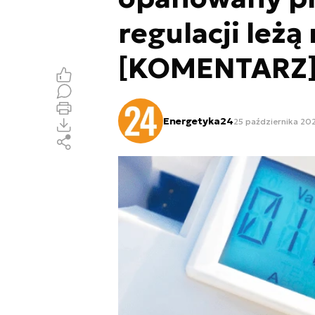
regulacji leżą
[KOMENTARZ
Energetyka24
25 października 20