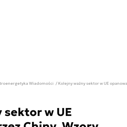
ktroenergetyka Wiadomości
 sektor w UE
zez Chiny. Wzory