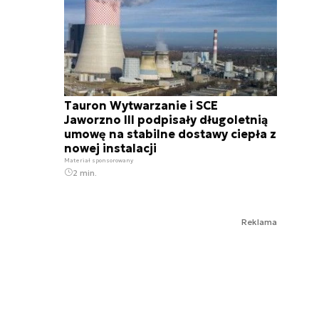
Tauron Wytwarzanie i SCE
Jaworzno III podpisały długoletnią
umowę na stabilne dostawy ciepła z
nowej instalacji
Materiał sponsorowany
2 min.
Reklama