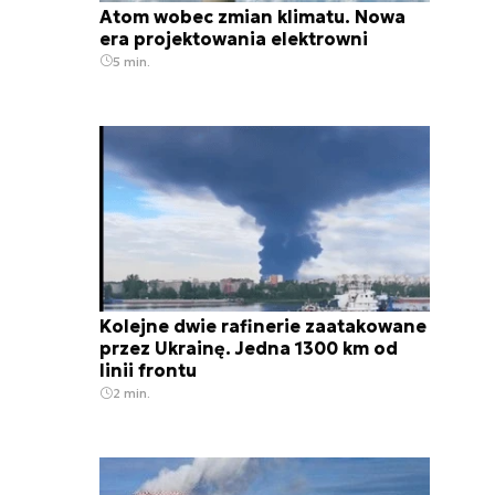
Atom wobec zmian klimatu. Nowa
era projektowania elektrowni
5 min.
Kolejne dwie rafinerie zaatakowane
przez Ukrainę. Jedna 1300 km od
linii frontu
2 min.