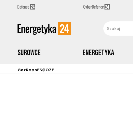
Surowce
Energetyka
Gaz
Ropa
ESG
OZE