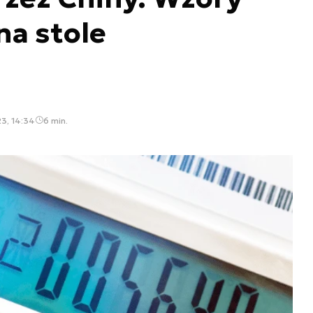
 na stole
]
23, 14:34
6 min.