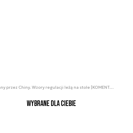
Kolejny ważny sektor w UE opanowany przez Chiny. Wzory regulacji leżą na stole [KOMENTARZ]
Wybrane dla Ciebie