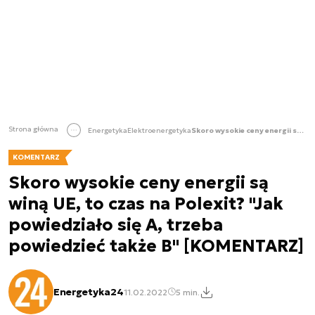
Strona główna
Energetyka
Elektroenergetyka
Skoro wysokie ceny energii są winą UE, to czas na Polexit? "Jak powiedziało się A, trzeba powiedzieć także B" [KOMENTARZ]
KOMENTARZ
Skoro wysokie ceny energii są
winą UE, to czas na Polexit? "Jak
powiedziało się A, trzeba
powiedzieć także B" [KOMENTARZ]
Energetyka24
11.02.2022
5 min.