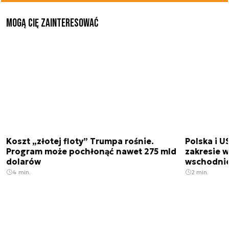
Mogą Cię zainteresować
Koszt „złotej floty” Trumpa rośnie.
Polska i U
Program może pochłonąć nawet 275 mld
zakresie 
dolarów
wschodnie
4 min.
2 min.