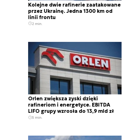
Kolejne dwie rafinerie zaatakowane
przez Ukrainę. Jedna 1300 km od
linii frontu
2 min.
Orlen zwiększa zyski dzięki
rafineriom i energetyce. EBITDA
LIFO grupy wzrosła do 13,9 mld zł
5 min.