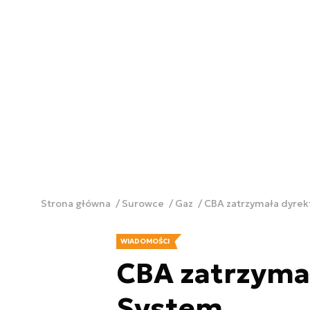
Strona główna
Surowce
Gaz
CBA zatrzymała dyre
WIADOMOŚCI
CBA zatrzyma
System