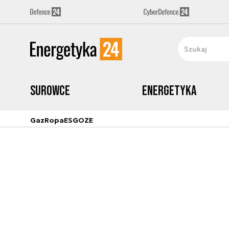
Surowce
Energetyka
Gaz
Ropa
ESG
OZE