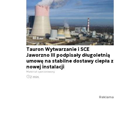
Tauron Wytwarzanie i SCE
Jaworzno III podpisały długoletnią
umowę na stabilne dostawy ciepła z
nowej instalacji
Materiał sponsorowany
2 min.
Reklama