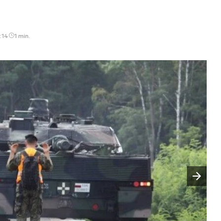
:14
1 min.
Następny slajd