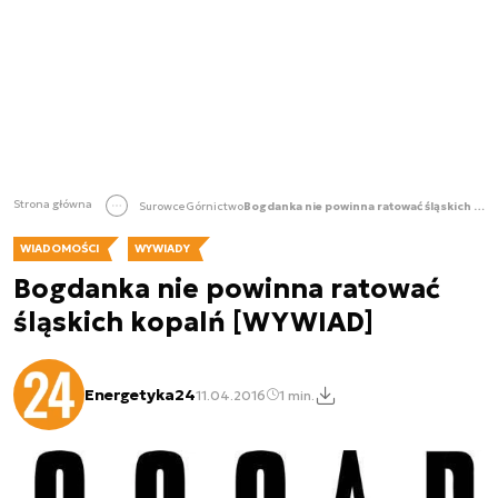
Strona główna
Surowce
Górnictwo
Bogdanka nie powinna ratować śląskich kopalń [WYWIAD]
WIADOMOŚCI
WYWIADY
Bogdanka nie powinna ratować
śląskich kopalń [WYWIAD]
Energetyka24
11.04.2016
1 min.