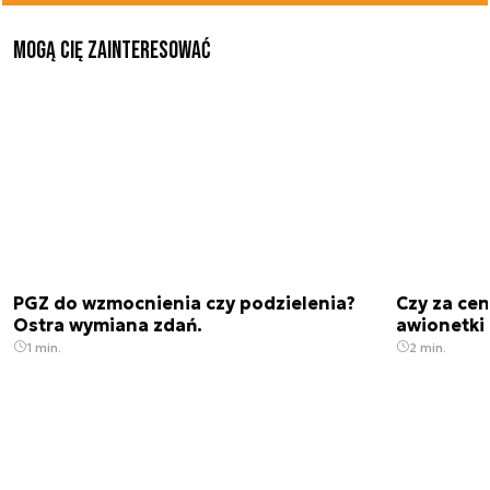
Mogą Cię zainteresować
PGZ do wzmocnienia czy podzielenia?
Czy za cen
Ostra wymiana zdań.
awionetki 
1 min.
2 min.