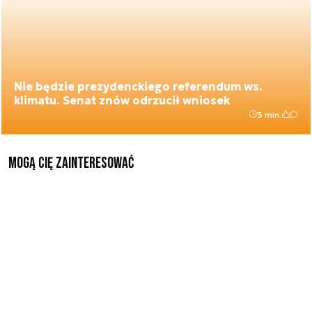
Nie będzie prezydenckiego referendum ws.
klimatu. Senat znów odrzucił wniosek
3 min.
Mogą Cię zainteresować