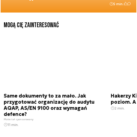
5 min.
Mogą Cię zainteresować
Same dokumenty to za mało. Jak
Hakerzy K
przygotować organizację do audytu
poziom. AI
AQAP, AS/EN 9100 oraz wymagań
2 min.
defence?
Materiał sponsorowany
11 min.