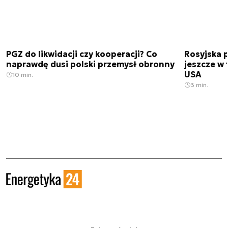
PGZ do likwidacji czy kooperacji? Co
Rosyjska 
naprawdę dusi polski przemysł obronny
jeszcze w 
USA
10 min.
3 min.