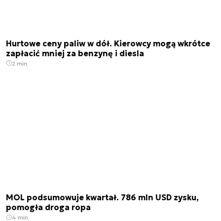
Hurtowe ceny paliw w dół. Kierowcy mogą wkrótce
zapłacić mniej za benzynę i diesla
2 min.
MOL podsumowuje kwartał. 786 mln USD zysku,
pomogła droga ropa
4 min.