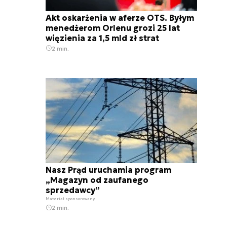
Akt oskarżenia w aferze OTS. Byłym
menedżerom Orlenu grozi 25 lat
więzienia za 1,5 mld zł strat
2 min.
Nasz Prąd uruchamia program
„Magazyn od zaufanego
sprzedawcy”
Materiał sponsorowany
2 min.