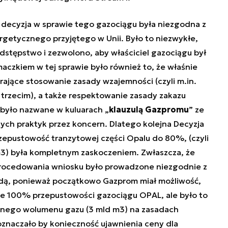
a decyzja w sprawie tego gazociągu była niezgodna z
rgetycznego przyjętego w Unii. Było to niezwykłe,
dstępstwo i zezwolono, aby właściciel gazociągu był
czkiem w tej sprawie było również to, że właśnie
rające stosowanie zasady wzajemności (czyli m.in.
 trzecim), a także respektowanie zasady zakazu
i było nazwane w kuluarach „
klauzulą Gazpromu
” ze
ch praktyk przez koncern. Dlatego kolejna Decyzja
rzepustowość tranzytowej części Opalu do 80%, (czyli
3) była kompletnym zaskoczeniem. Zwłaszcza, że
rocedowania wniosku było prowadzone niezgodnie z
dą, ponieważ początkowo Gazprom miał możliwość,
ze 100% przepustowości gazociągu OPAL, ale było to
nego wolumenu gazu (3 mld m3) na zasadach
oznaczało by konieczność ujawnienia ceny dla