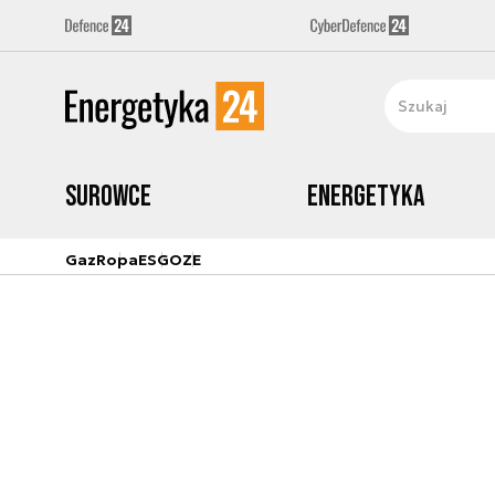
Surowce
Energetyka
Gaz
Ropa
ESG
OZE