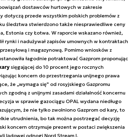
obowiązań dostawców hurtowych w zakresie
uty dotyczą przede wszystkim polskich problemów z
ku śledztwa stwierdzono także niesprawiedliwe ceny
ria, Estonia czy Łotwa. W raporcie wskazano również,
elił rynki i nadużywał zapisów umownych w kontraktach
rę przesyłową i magazynową. Pomimo wniosków z
ostanowiła łagodnie potraktować Gazprom proponując
kary
sięgającej do 10 procent jego rocznych
wiązując koncern do przestrzegania unijnego prawa
ące, że „wymaga się” od rosyjskiego Gazpromu
ch zgodną z unijnymi zasadami działalność koncernu
ecyzja w sprawie gazociągu OPAL wydana niedługo
zującym, że nie tylko zwolniono Gazprom od kary, to
lkie utrudnienia, bo tak można postrzegać decyzję
yjski koncern otrzymuje prezent w postaci zwiększenia
li lądowej odnogi Nord Stream I.