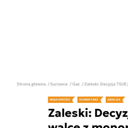
Strona główna
Surowce
Gaz
Zaleski: Decyzja TS
WIADOMOŚCI
KOMENTARZ
ANALIZA
Zaleski: Decy
walce z mon