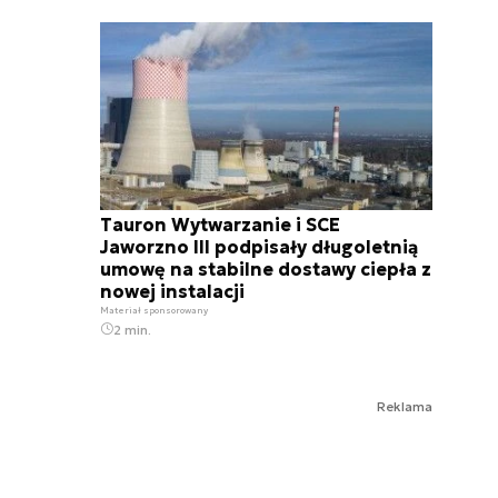
Tauron Wytwarzanie i SCE
Jaworzno III podpisały długoletnią
umowę na stabilne dostawy ciepła z
nowej instalacji
Materiał sponsorowany
2 min.
Reklama