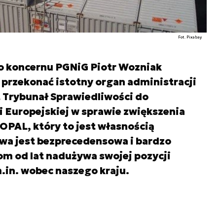
Fot. Pixabay
go koncernu PGNiG Piotr Wozniak
 przekonać istotny organ administracji
t Trybunał Sprawiedliwości do
i Europejskiej w sprawie zwiększenia
PAL, który to jest własnością
awa jest bezprecedensowa i bardzo
rom od lat nadużywa swojej pozycji
in. wobec naszego kraju.