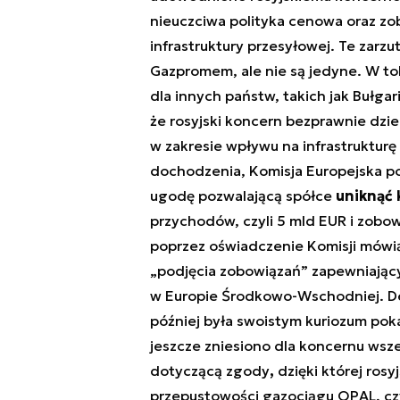
nieuczciwa polityka cenowa oraz z
infrastruktury przesyłowej. Te zarz
Gazpromem, ale nie są jedyne. W to
dla innych państw, takich jak Bułga
że rosyjski koncern bezprawnie dzi
w zakresie wpływu na infrastruktu
dochodzenia, Komisja Europejska p
ugodę pozwalającą spółce
uniknąć 
przychodów, czyli 5 mld EUR i zobo
poprzez oświadczenie Komisji mówi
„podjęcia zobowiązań” zapewniający
w Europie Środkowo-Wschodniej. D
później była swoistym kuriozum poka
jeszcze zniesiono dla koncernu wsze
dotyczącą zgody
,
dzięki której ros
przepustowości gazociągu OPAL, czy