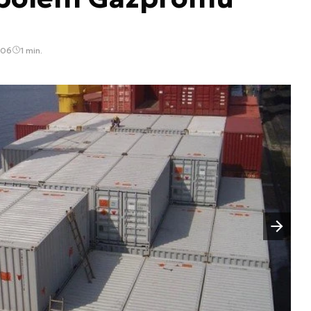
:06
1 min.
Następny slajd