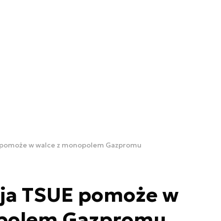
UE pomoże w walce z monopolem Gazpromu
zja TSUE pomoże w
opolem Gazpromu