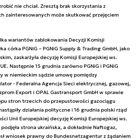
robić nie chciał. Zresztą brak skorzystania z
ych zainteresowanych może skutkować przejęciem
ilka wariantów zablokowania Decyzji Komisji
spółka córka PGNiG – PGNiG Supply & Trading GmbH, jako
skim, zaskarżyła decyzję Komisji Europejskiej ws.
UE. Następnie 15 grudnia zarówno PGNiG i PGNiG
yły w niemieckim sądzie umowę pomiędzy
ator - Federalna Agencja Sieci elektrycznej, gazowej,
azprom Export i OPAL Gastransport GmbH w sprawie
pu stron trzecich do przepustowości gazociągu
stąpiły działania polityczne i 16 grudnia polski rząd
ci Unii Europejskiej decyzję Komisji Europejskiej ws.
podjęła strona ukraińska, a dokładnie Naftogaz,
ósł wniosek prawny do Bundesnetzagentur z żądaniem