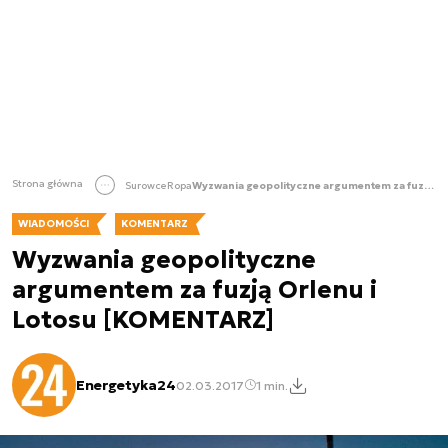
Strona główna
Surowce
Ropa
Wyzwania geopolityczne argumentem za fuzją Orlenu i Lotosu [KOMENTARZ]
WIADOMOŚCI
KOMENTARZ
Wyzwania geopolityczne
argumentem za fuzją Orlenu i
Lotosu [KOMENTARZ]
Energetyka24
02.03.2017
1 min.