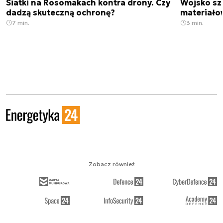
Siatki na Rosomakach kontra drony. Czy
Wojsko sz
dadzą skuteczną ochronę?
materiało
7 min.
3 min.
Zobacz również