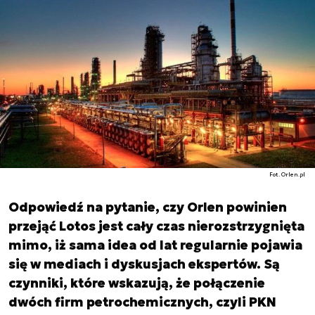
Fot. Orlen.pl
Odpowiedź na pytanie, czy Orlen powinien
przejąć Lotos jest cały czas nierozstrzygnięta
mimo, iż sama idea od lat regularnie pojawia
się w mediach i dyskusjach ekspertów. Są
czynniki, które wskazują, że połączenie
dwóch firm petrochemicznych, czyli PKN