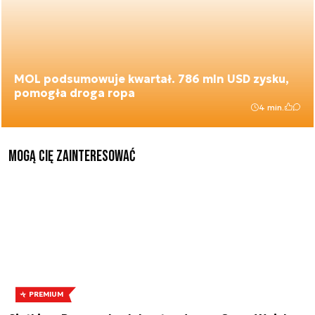
MOL podsumowuje kwartał. 786 mln USD zysku,
pomogła droga ropa
4 min.
Mogą Cię zainteresować
PREMIUM