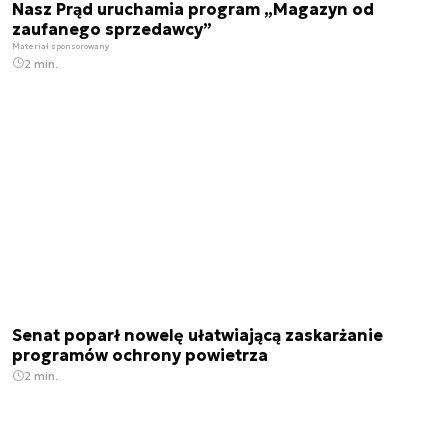
Nasz Prąd uruchamia program „Magazyn od
zaufanego sprzedawcy”
Materiał sponsorowany
2 min.
Senat poparł nowelę ułatwiającą zaskarżanie
programów ochrony powietrza
2 min.