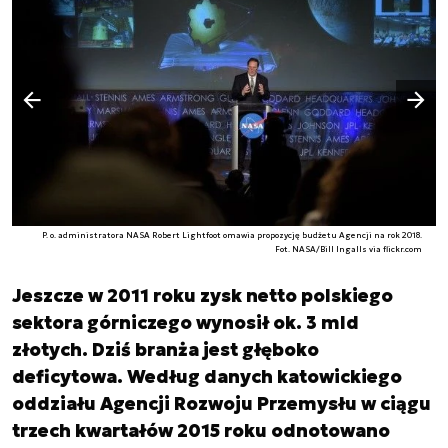
Następny slajd
Poprzedni slajd
P. o. administratora NASA Robert Lightfoot omawia propozycję budżetu Agencji na rok 2018.
Fot. NASA/Bill Ingalls via flickr.com
Jeszcze w 2011 roku zysk netto polskiego
sektora górniczego wynosił ok. 3 mld
złotych. Dziś branża jest głęboko
deficytowa. Według danych katowickiego
oddziału Agencji Rozwoju Przemysłu w ciągu
trzech kwartałów 2015 roku odnotowano