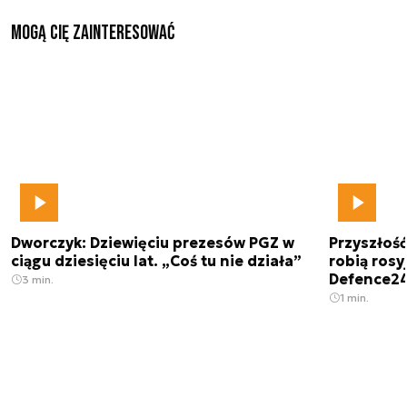
Mogą Cię zainteresować
Dworczyk: Dziewięciu prezesów PGZ w
Przyszłoś
ciągu dziesięciu lat. „Coś tu nie działa”
robią rosyj
Defence2
3 min.
1 min.