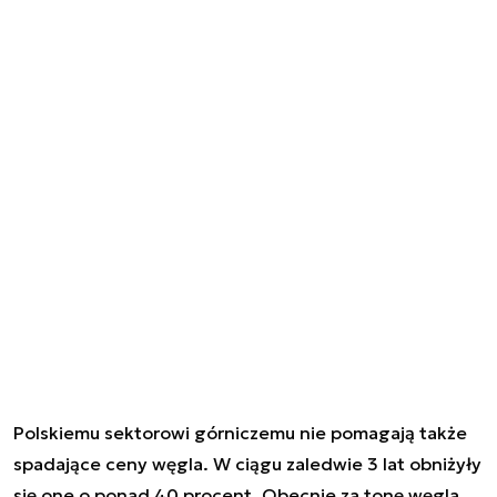
Polskiemu sektorowi górniczemu nie pomagają także
spadające ceny węgla. W ciągu zaledwie 3 lat obniżyły
się one o ponad 40 procent. Obecnie za tonę węgla