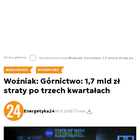
Strona główna
Surowce
Górnictwo
Woźniak: Górnictwo: 1,7 mld zł straty po trzech kwartałach
WIADOMOŚCI
KOMENTARZ
Woźniak: Górnictwo: 1,7 mld zł
straty po trzech kwartałach
Energetyka24
16.11.2015
1 min.