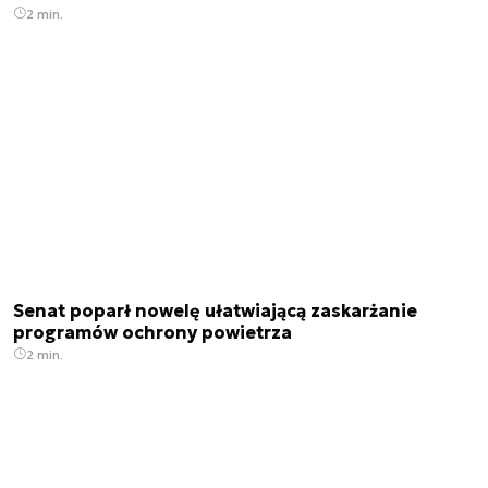
2 min.
Senat poparł nowelę ułatwiającą zaskarżanie
programów ochrony powietrza
2 min.