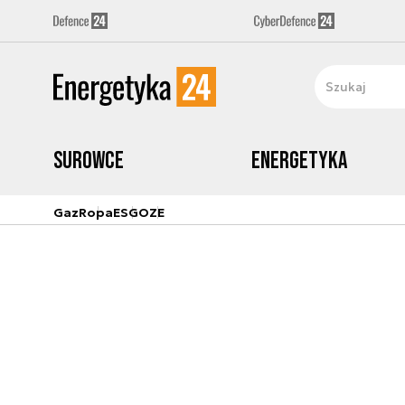
Surowce
Energetyka
Gaz
Ropa
ESG
OZE