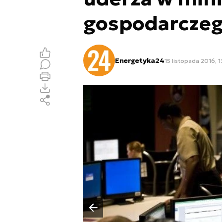
gospodarcze
Energetyka24
15 listopada 2016, 
Poprzedni slajd