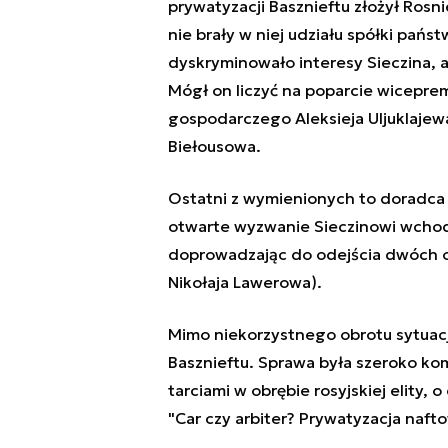
prywatyzacji Basznieftu złożył Rosn
nie brały w niej udziału spółki pa
dyskryminowało interesy Sieczina, 
Mógł on liczyć na poparcie
wicepremi
gospodarczego Aleksieja Uljuklajewa
Biełousowa.
Ostatni z wymienionych to doradca 
otwarte wyzwanie Sieczinowi wchodz
doprowadzając do odejścia dwóch
Nikołaja Lawerowa).
Mimo niekorzystnego obrotu sytuacji
Basznieftu. Sprawa była szeroko k
tarciami w obrębie rosyjskiej elity,
"Car czy arbiter? Prywatyzacja naf