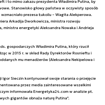
ieft i to mimo zakazu prezydenta Władimira Putina, by
ństwowe. Stanowisko głowy państwa w oczywisty sposób
a wzmacniało prezesa Łukoilu – Wagita Alekperowa.
era Arkadija Dworkowicza, ministra rozwoju
, ministra energetyki Aleksandra Nowaka i Andrieja
ds. gospodarczych Władimira Putina, który rzucił
ąc w 2015 r. w skład Rady Dyrektorów Rosnieftu i
 oddanych mu menadżerów
(Aleksandra Nekipelowa i
 Igor Sieczin kontynuował swoje starania o przejęcie
omentowana przez media zainteresowane wszelkimi
 o czym informowała Energetyka24.com w analizie pt.
towych gigantów obnaża naturę Putina"
.