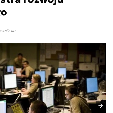
go
13:37
1 min.
Następny slajd