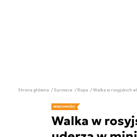
Strona główna
Surowce
Ropa
Walka w rosyjskich e
WIADOMOŚCI
Walka w rosyjs
uderza w mini