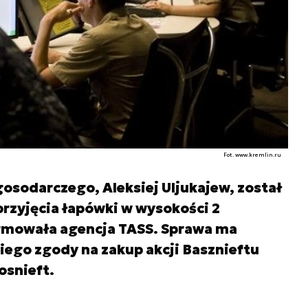
Fot. www.kremlin.ru
gosodarczego, Aleksiej Uljukajew, został
rzyjęcia łapówki w wysokości 2
rmowała agencja TASS. Sprawa ma
iego zgody na zakup akcji Basznieftu
osnieft.