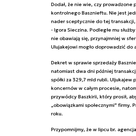
Dodał, że nie wie, czy prowadzone 
kontrolnego Basznieftu. Nie jest je
nader sceptycznie do tej transakcji
- Igora Sieczina. Podległe mu służb
nie obawiają się, przynajmniej w sf
Ulujakejowi mogło doprowadzić do 
Dekret w sprawie sprzedaży Basznief
natomiast dwa dni później transakcja
spółki za 329,7 mld rubli. Uljukaje
koncernów w całym procesie, natomia
przywódcy Baszkirii, który prosił, ab
„obowiązkami społecznymi” firmy. 
roku.
Przypomnijmy, że w lipcu br. agencj