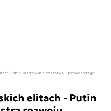
litach - Putin uderza w ministra rozwoju gospodarczego
kich elitach - Putin
stra rozwoju