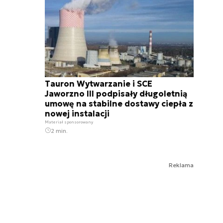
Tauron Wytwarzanie i SCE
Jaworzno III podpisały długoletnią
umowę na stabilne dostawy ciepła z
nowej instalacji
Materiał sponsorowany
2 min.
Reklama