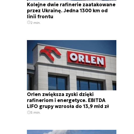
Kolejne dwie rafinerie zaatakowane
przez Ukrainę. Jedna 1300 km od
linii frontu
2 min.
Orlen zwiększa zyski dzięki
rafineriom i energetyce. EBITDA
LIFO grupy wzrosła do 13,9 mld zł
5 min.