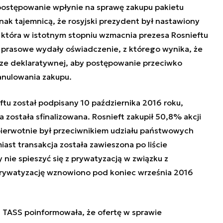
postępowanie wpłynie na sprawę zakupu pakietu
dnak tajemnicą, że rosyjski prezydent był nastawiony
, która w istotnym stopniu wzmacnia prezesa Rosnieftu
y prasowe wydały oświadczenie, z którego wynika, że
erze deklaratywnej, aby postępowanie przeciwko
anulowania zakupu.
tu został podpisany 10 października 2016 roku,
 została sfinalizowana. Rosnieft zakupił 50,8% akcji
w pierwotnie był przeciwnikiem udziału państwowych
st transakcja została zawieszona po liście
y nie spieszyć się z prywatyzacją w związku z
Prywatyzację wznowiono pod koniec września 2016
a TASS poinformowała, że ofertę w sprawie