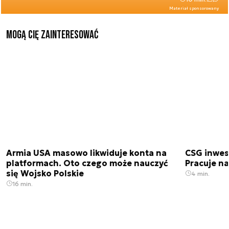
Materiał sponsorowany
Mogą Cię zainteresować
Armia USA masowo likwiduje konta na
CSG inwes
platformach. Oto czego może nauczyć
Pracuje n
się Wojsko Polskie
4 min.
16 min.