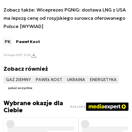
Zobacz także:
Wiceprezes PGNiG: dostawa LNG z USA
ma lepszą cenę od rosyjskiego surowca oferowanego
Polsce [WYWIAD]
PK
Paweł Kost
20 maja 2017, 12:35
Zobacz również
GAZ ZIEMNY
PAWEŁ KOST
UKRAINA
ENERGETYKA
pokaż wszystkie
Wybrane okazje dla
REKLAMA
Ciebie