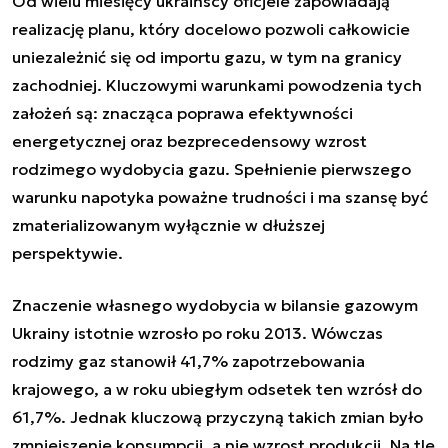
Od wielu miesięcy ukraińscy oficjele zapowiadają
realizację planu, który docelowo pozwoli całkowicie
uniezależnić się od importu gazu, w tym na granicy
zachodniej. Kluczowymi warunkami powodzenia tych
założeń są: znacząca poprawa efektywności
energetycznej oraz bezprecedensowy wzrost
rodzimego wydobycia gazu.
Spełnienie pierwszego
warunku napotyka poważne trudności i ma szansę być
zmaterializowanym wyłącznie w dłuższej
perspektywie
.
Znaczenie własnego wydobycia w bilansie gazowym
Ukrainy istotnie wzrosło po roku 2013. Wówczas
rodzimy gaz stanowił 41,7% zapotrzebowania
krajowego, a w roku ubiegłym odsetek ten wzrósł do
61,7%. Jednak kluczową przyczyną takich zmian było
zmniejszenie konsumpcji, a nie wzrost produkcji. Na tle