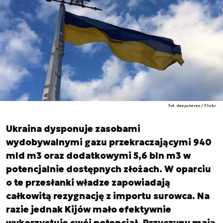
Fot. deepstereo / Flickr
Ukraina dysponuje zasobami
wydobywalnymi gazu przekraczającymi 940
mld m3 oraz dodatkowymi 5,6 bln m3 w
potencjalnie dostępnych złożach. W oparciu
o te przesłanki władze zapowiadają
całkowitą rezygnację z importu surowca. Na
razie jednak Kijów mało efektywnie
wykorzystuje swój potencjał. Przyczyny mają