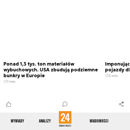
Ponad 1,3 tys. ton materiałów
Imponujące
wybuchowych. USA zbudują podziemne
pojazdy dl
bunkry w Europie
3 min.
1 min.
Wywiady
Analizy
Wiadomości