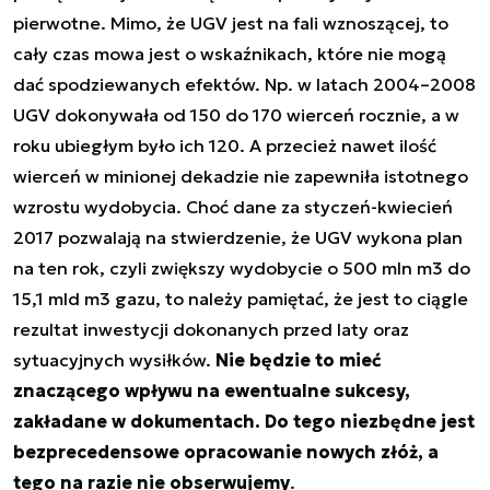
pierwotne. Mimo, że UGV jest na fali wznoszącej, to
cały czas mowa jest o wskaźnikach, które nie mogą
dać spodziewanych efektów. Np. w latach 2004–2008
UGV dokonywała od 150 do 170 wierceń rocznie, a w
roku ubiegłym było ich 120. A przecież nawet ilość
wierceń w minionej dekadzie nie zapewniła istotnego
wzrostu wydobycia. Choć dane za styczeń-kwiecień
2017 pozwalają na stwierdzenie, że UGV wykona plan
na ten rok, czyli zwiększy wydobycie o 500 mln m3 do
15,1 mld m3 gazu, to należy pamiętać, że jest to ciągle
rezultat inwestycji dokonanych przed laty oraz
sytuacyjnych wysiłków.
Nie będzie to mieć
znaczącego wpływu na ewentualne sukcesy,
zakładane w dokumentach. Do tego niezbędne jest
bezprecedensowe opracowanie nowych złóż, a
tego na razie nie obserwujemy
.