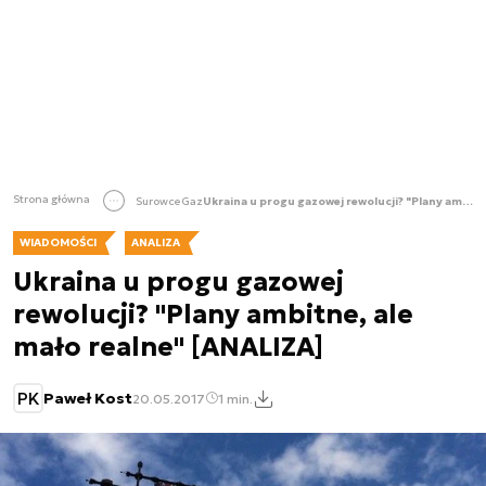
Strona główna
Surowce
Gaz
Ukraina u progu gazowej rewolucji? "Plany ambitne, ale mało realne" [ANALIZA]
WIADOMOŚCI
ANALIZA
Ukraina u progu gazowej
rewolucji? "Plany ambitne, ale
mało realne" [ANALIZA]
PK
Paweł Kost
20.05.2017
1 min.