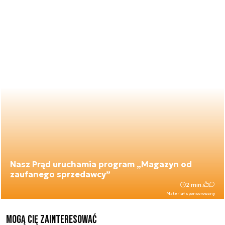
Nasz Prąd uruchamia program „Magazyn od
zaufanego sprzedawcy”
2 min.
Materiał sponsorowany
Mogą Cię zainteresować