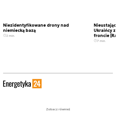
Niezidentyfikowane drony nad
Nieustając
niemiecką bazą
Ukraińcy 
froncie [
2 min.
7 min.
Zobacz również