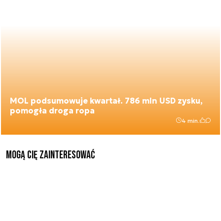
MOL podsumowuje kwartał. 786 mln USD zysku,
pomogła droga ropa
4 min.
Mogą Cię zainteresować