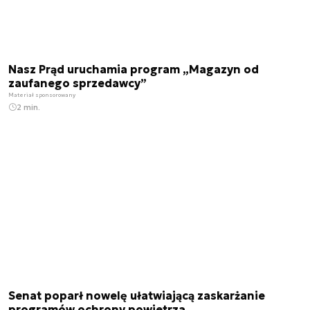
Nasz Prąd uruchamia program „Magazyn od
zaufanego sprzedawcy”
Materiał sponsorowany
2 min.
Senat poparł nowelę ułatwiającą zaskarżanie
programów ochrony powietrza