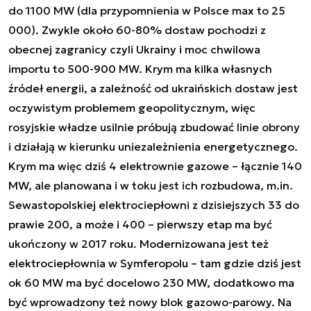
do 1100 MW (dla przypomnienia w Polsce max to 25
000). Zwykle około 60-80% dostaw pochodzi z
obecnej zagranicy czyli Ukrainy i moc chwilowa
importu to 500-900 MW. Krym ma kilka własnych
źródeł energii, a zależność od ukraińskich dostaw jest
oczywistym problemem geopolitycznym, więc
rosyjskie władze usilnie próbują zbudować linie obrony
i działają w kierunku uniezależnienia energetycznego.
Krym ma więc dziś 4 elektrownie gazowe – łącznie 140
MW, ale planowana i w toku jest ich rozbudowa, m.in.
Sewastopolskiej elektrociepłowni z dzisiejszych 33 do
prawie 200, a może i 400 – pierwszy etap ma być
ukończony w 2017 roku. Modernizowana jest też
elektrociepłownia w Symferopolu – tam gdzie dziś jest
ok 60 MW ma być docelowo 230 MW, dodatkowo ma
być wprowadzony też nowy blok gazowo-parowy. Na