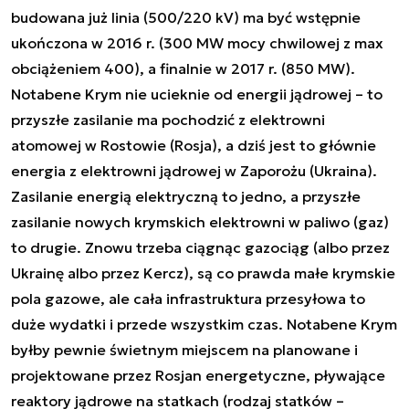
budowana już linia (500/220 kV) ma być wstępnie
ukończona w 2016 r. (300 MW mocy chwilowej z max
obciążeniem 400), a finalnie w 2017 r. (850 MW).
Notabene Krym nie ucieknie od energii jądrowej – to
przyszłe zasilanie ma pochodzić z elektrowni
atomowej w Rostowie (Rosja), a dziś jest to głównie
energia z elektrowni jądrowej w Zaporożu (Ukraina).
Zasilanie energią elektryczną to jedno, a przyszłe
zasilanie nowych krymskich elektrowni w paliwo (gaz)
to drugie. Znowu trzeba ciągnąc gazociąg (albo przez
Ukrainę albo przez Kercz), są co prawda małe krymskie
pola gazowe, ale cała infrastruktura przesyłowa to
duże wydatki i przede wszystkim czas. Notabene Krym
byłby pewnie świetnym miejscem na planowane i
projektowane przez Rosjan energetyczne, pływające
reaktory jądrowe na statkach (rodzaj statków –