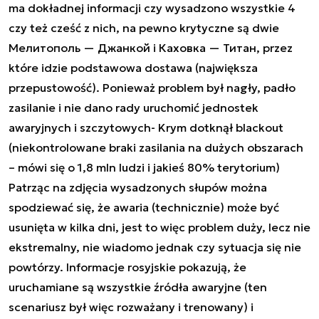
ma dokładnej informacji czy wysadzono wszystkie 4
czy też cześć z nich, na pewno krytyczne są dwie
Мелитополь — Джанкой i Каховка — Титан, przez
które idzie podstawowa dostawa (największa
przepustowość). Ponieważ problem był nagły, padło
zasilanie i nie dano rady uruchomić jednostek
awaryjnych i szczytowych- Krym dotknął blackout
(niekontrolowane braki zasilania na dużych obszarach
– mówi się o 1,8 mln ludzi i jakieś 80% terytorium)
Patrząc na zdjęcia wysadzonych słupów można
spodziewać się, że awaria (technicznie) może być
usunięta w kilka dni, jest to więc problem duży, lecz nie
ekstremalny, nie wiadomo jednak czy sytuacja się nie
powtórzy. Informacje rosyjskie pokazują, że
uruchamiane są wszystkie źródła awaryjne (ten
scenariusz był więc rozważany i trenowany) i