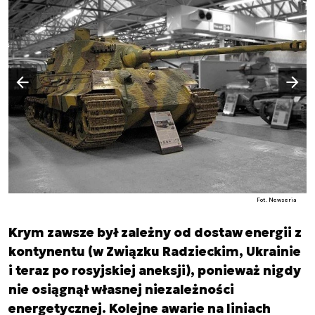
Następny slajd
Poprzedni slajd
Fot. Newseria
Krym zawsze był zależny od dostaw energii z
kontynentu (w Związku Radzieckim, Ukrainie
i teraz po rosyjskiej aneksji), ponieważ nigdy
nie osiągnął własnej niezależności
energetycznej. Kolejne awarie na liniach