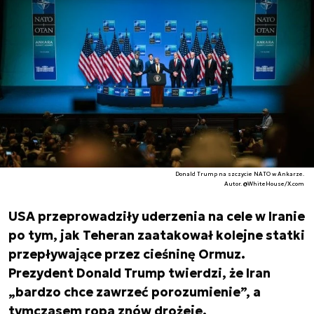
Donald Trump na szczycie NATO w Ankarze.
Autor. @WhiteHouse/X.com
USA przeprowadziły uderzenia na cele w Iranie
po tym, jak Teheran zaatakował kolejne statki
przepływające przez cieśninę Ormuz.
Prezydent Donald Trump twierdzi, że Iran
„bardzo chce zawrzeć porozumienie”, a
tymczasem ropa znów drożeje.