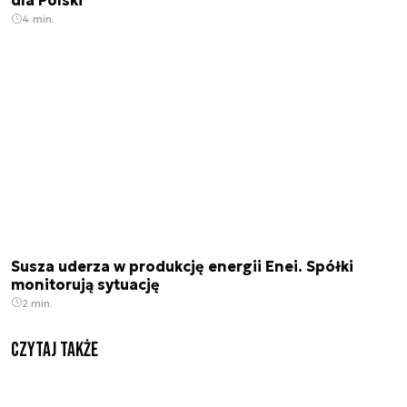
dla Polski
4 min.
Susza uderza w produkcję energii Enei. Spółki
monitorują sytuację
2 min.
Czytaj także