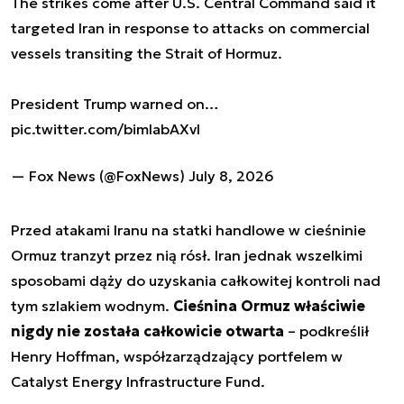
The strikes come after U.S. Central Command said it
targeted Iran in response to attacks on commercial
vessels transiting the Strait of Hormuz.
President Trump warned on…
pic.twitter.com/bimlabAXvl
— Fox News (@FoxNews)
July 8, 2026
Przed atakami Iranu na statki handlowe w cieśninie
Ormuz tranzyt przez nią rósł. Iran jednak wszelkimi
sposobami dąży do uzyskania całkowitej kontroli nad
tym szlakiem wodnym.
Cieśnina Ormuz właściwie
nigdy nie została całkowicie otwarta
– podkreślił
Henry Hoffman, współzarządzający portfelem w
Catalyst Energy Infrastructure Fund.