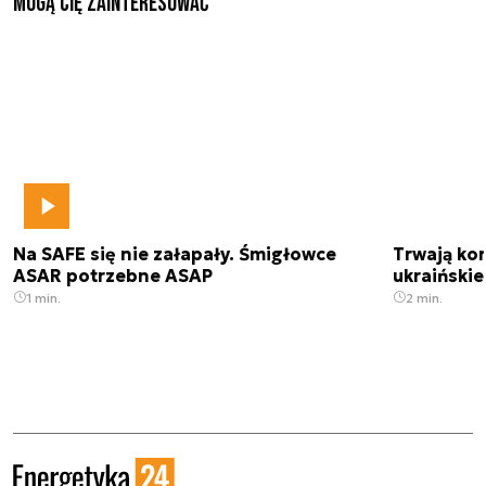
Mogą Cię zainteresować
Na SAFE się nie załapały. Śmigłowce
Trwają kon
ASAR potrzebne ASAP
ukraińskie
1 min.
2 min.