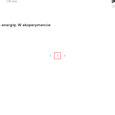
[
8 min.
e energię. W eksperymencie
1