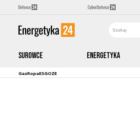
Surowce
Energetyka
Gaz
Ropa
ESG
OZE