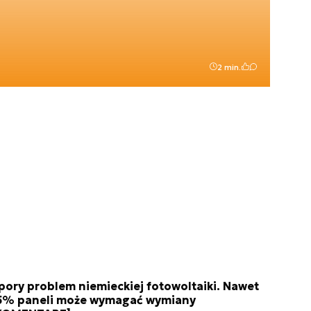
2 min.
pory problem niemieckiej fotowoltaiki. Nawet
5% paneli może wymagać wymiany