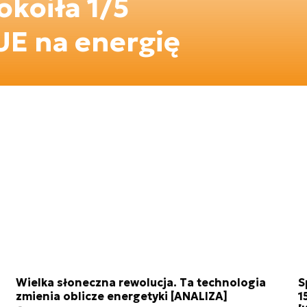
okoiła 1/5
UE na energię
Wielka słoneczna rewolucja. Ta technologia
S
zmienia oblicze energetyki [ANALIZA]
1