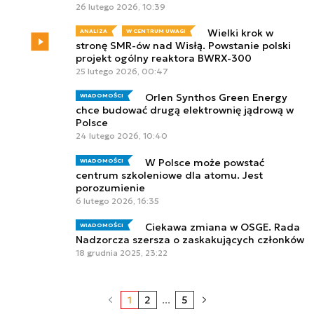
26 lutego 2026, 10:39
Wielki krok w
ANALIZA
W CENTRUM UWAGI
stronę SMR-ów nad Wisłą. Powstanie polski
projekt ogólny reaktora BWRX-300
25 lutego 2026, 00:47
Orlen Synthos Green Energy
WIADOMOŚCI
chce budować drugą elektrownię jądrową w
Polsce
24 lutego 2026, 10:40
W Polsce może powstać
WIADOMOŚCI
centrum szkoleniowe dla atomu. Jest
porozumienie
6 lutego 2026, 16:35
Ciekawa zmiana w OSGE. Rada
WIADOMOŚCI
Nadzorcza szersza o zaskakujących członków
18 grudnia 2025, 23:22
1
2
...
5