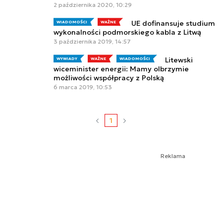
2 października 2020, 10:29
UE dofinansuje studium
WIADOMOŚCI
WAŻNE
wykonalności podmorskiego kabla z Litwą
3 października 2019, 14:57
Litewski
WYWIADY
WAŻNE
WIADOMOŚCI
wiceminister energii: Mamy olbrzymie
możliwości współpracy z Polską
6 marca 2019, 10:53
1
Reklama