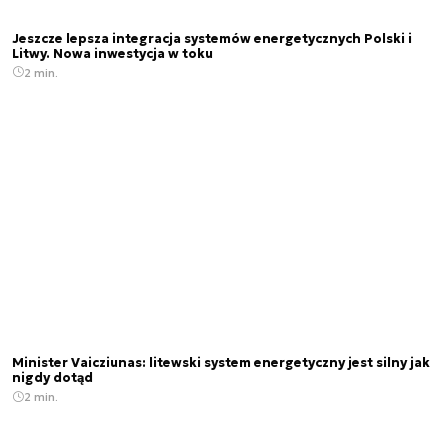
Jeszcze lepsza integracja systemów energetycznych Polski i
Litwy. Nowa inwestycja w toku
2 min.
Minister Vaicziunas: litewski system energetyczny jest silny jak
nigdy dotąd
2 min.