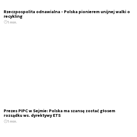
Rzeczpospolita odnawialna - Polska pionierem unijnej walki o
recykling
1 min.
Prezes PIPC w Sejmie: Polska ma szansę zostać głosem
rozsądku ws. dyrektywy ETS
1 min.