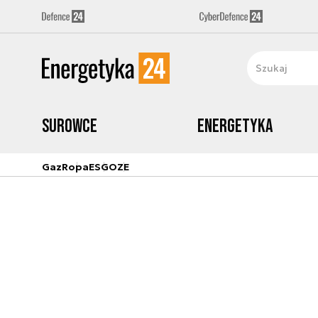
Surowce
Energetyka
Gaz
Ropa
ESG
OZE