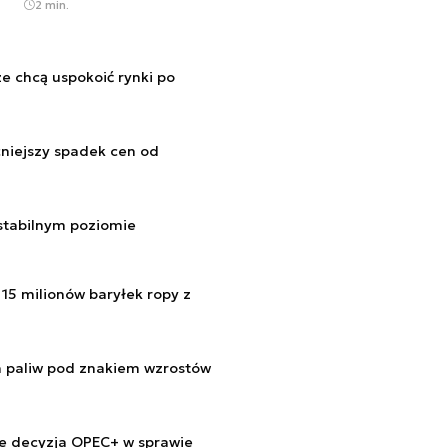
2 min.
e chcą uspokoić rynki po
niejszy spadek cen od
stabilnym poziomie
15 milionów baryłek ropy z
h paliw pod znakiem wzrostów
ce decyzja OPEC+ w sprawie