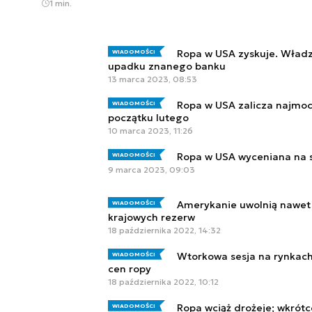
1 min.
Ropa w USA zyskuje. Władz
WIADOMOŚCI
upadku znanego banku
13 marca 2023, 08:53
Ropa w USA zalicza najmoc
WIADOMOŚCI
początku lutego
10 marca 2023, 11:26
Ropa w USA wyceniana na 
WIADOMOŚCI
9 marca 2023, 09:03
Amerykanie uwolnią nawet 
WIADOMOŚCI
krajowych rezerw
18 października 2022, 14:32
Wtorkowa sesja na rynkac
WIADOMOŚCI
cen ropy
18 października 2022, 10:12
Ropa wciąż drożeje; wkrót
WIADOMOŚCI