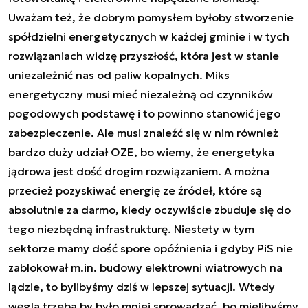
Uważam też, że dobrym pomysłem byłoby stworzenie
spółdzielni energetycznych w każdej gminie i w tych
rozwiązaniach widzę przyszłość, która jest w stanie
uniezależnić nas od paliw kopalnych. Miks
energetyczny musi mieć niezależną od czynników
pogodowych podstawę i to powinno stanowić jego
zabezpieczenie. Ale musi znaleźć się w nim również
bardzo duży udział OZE, bo wiemy, że energetyka
jądrowa jest dość drogim rozwiązaniem. A można
przecież pozyskiwać energię ze źródeł, które są
absolutnie za darmo, kiedy oczywiście zbuduje się do
tego niezbędną infrastrukturę. Niestety w tym
sektorze mamy dość spore opóźnienia i gdyby PiS nie
zablokował m.in. budowy elektrowni wiatrowych na
lądzie, to bylibyśmy dziś w lepszej sytuacji. Wtedy
węgla trzeba by było mniej sprowadzać, bo mielibyśmy