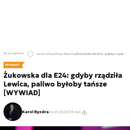
Strona główna
Surowce
Ropa
Ropa Wywiady
Żukowska dla E24: gdyby rządziła Lewica, paliwo byłoby tańsze [WYWIAD]
WYWIADY
Żukowska dla E24: gdyby rządziła
Lewica, paliwo byłoby tańsze
[WYWIAD]
Karol Byzdra
23.01.2023
6 min.