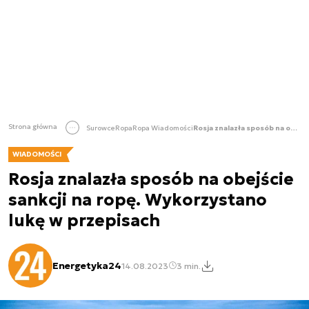
Strona główna
Surowce
Ropa
Ropa Wiadomości
Rosja znalazła sposób na obejście sankcji na ropę. Wykorzystano lukę w przepisach
WIADOMOŚCI
Rosja znalazła sposób na obejście
sankcji na ropę. Wykorzystano
lukę w przepisach
Energetyka24
14.08.2023
3 min.