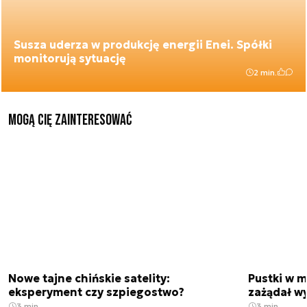
Susza uderza w produkcję energii Enei. Spółki
monitorują sytuację
2 min.
Mogą Cię zainteresować
Nowe tajne chińskie satelity:
Pustki w 
eksperyment czy szpiegostwo?
zażądał w
3 min.
3 min.