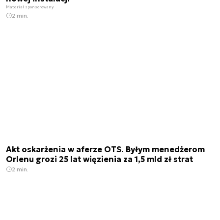
Materiał sponsorowany
2 min.
Akt oskarżenia w aferze OTS. Byłym menedżerom
Orlenu grozi 25 lat więzienia za 1,5 mld zł strat
2 min.