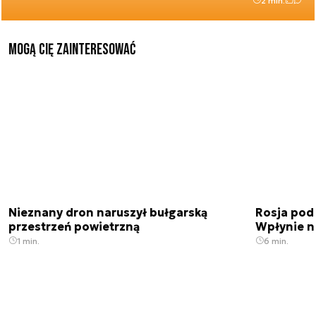
2 min.
Mogą Cię zainteresować
Nieznany dron naruszył bułgarską
Rosja pod
przestrzeń powietrzną
Wpłynie n
1 min.
6 min.