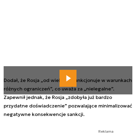
Dodał, że Rosja „od wielu dni funkcjonuje w warunkach
różnych ograniczeń”, co uważa za „nielegalne”.
Zapewnił jednak, że Rosja „zdobyła już bardzo
przydatne doświadczenie” pozwalające minimalizować
negatywne konsekwencje sankcji.
Reklama