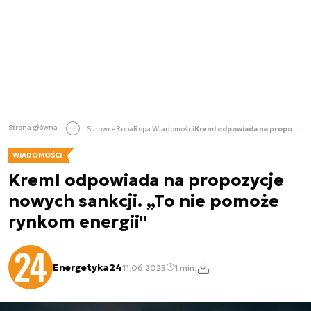
Strona główna
Surowce
Ropa
Ropa Wiadomości
Kreml odpowiada na propozycje nowych sankcji. „To nie pomoże rynkom energii"
WIADOMOŚCI
Kreml odpowiada na propozycje
nowych sankcji. „To nie pomoże
rynkom energii"
Energetyka24
11.06.2025
1 min.