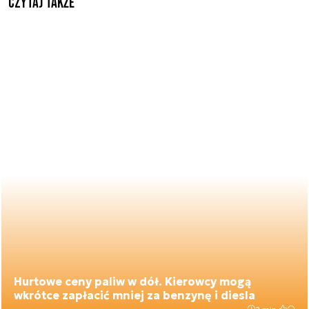
Czytaj także
Hurtowe ceny paliw w dół. Kierowcy mogą
wkrótce zapłacić mniej za benzynę i diesla