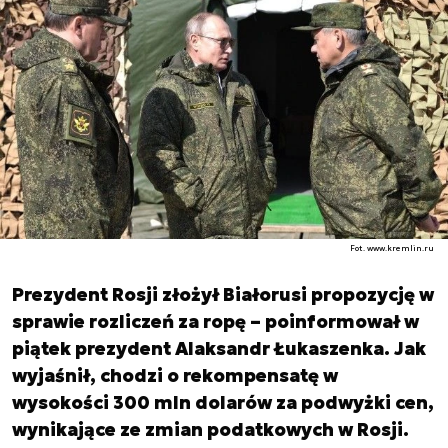
Fot. www.kremlin.ru
Prezydent Rosji złożył Białorusi propozycję w
sprawie rozliczeń za ropę – poinformował w
piątek prezydent Alaksandr Łukaszenka. Jak
wyjaśnił, chodzi o rekompensatę w
wysokości 300 mln dolarów za podwyżki cen,
wynikające ze zmian podatkowych w Rosji.