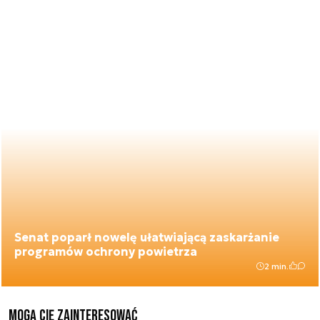
Senat poparł nowelę ułatwiającą zaskarżanie
programów ochrony powietrza
2 min.
Mogą Cię zainteresować