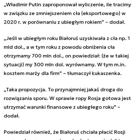
„Władimir Putin zaproponował wyliczenie, ile tracimy
w związku ze zmniejszeniem cła (eksportowego) w
2020 r. w porównaniu z ubiegłym rokiem” – dodał.
„Jeśli w ubiegłym roku Białoruś uzyskiwała z cła np. 1
mld dol., a w tym roku z powodu obniżenia cła
otrzymamy 700 mln dol., on powiedział: (że w takiej
sytuacji) my 300 mln dol. wyrównamy. W tym m.in.
kosztem marży dla firm” – tłumaczył Łukaszenka.
„Taka propozycja. To przynajmniej jakaś droga do
rozwiązania sporu. W sprawie ropy Rosja gotowa jest
utrzymać warunki finansowe z ubiegłego roku” –
dodał.
Powiedział również, że Białoruś chciała płacić Rosji