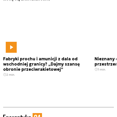
Fabryki prochu i amunicji z dala od
Nieznany 
wschodniej granicy? „Dajmy szansę
przestrze
obronie przeciwrakietowej”
1 min.
2 min.