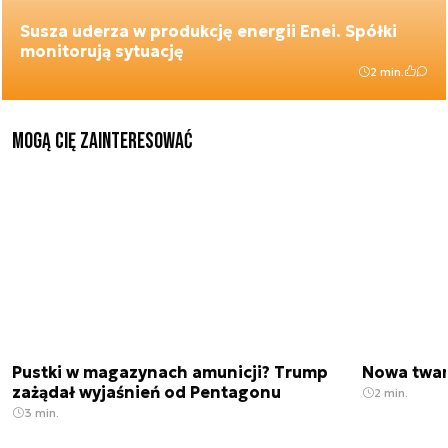
Susza uderza w produkcję energii Enei. Spółki
monitorują sytuację
2 min.
Mogą Cię zainteresować
Pustki w magazynach amunicji? Trump
Nowa twar
zażądał wyjaśnień od Pentagonu
2 min.
3 min.