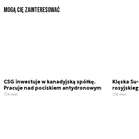
Mogą Cię zainteresować
CSG inwestuje w kanadyjską spółkę.
Klęska Su-
Pracuje nad pociskiem antydronowym
rosyjskie
4 min.
6 min.