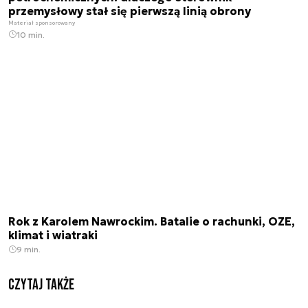
przemysłowy stał się pierwszą linią obrony
Materiał sponsorowany
10 min.
Rok z Karolem Nawrockim. Batalie o rachunki, OZE,
klimat i wiatraki
9 min.
Czytaj także