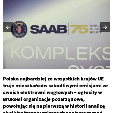
Następny slajd
Poprzedni slajd
Polska najbardziej ze wszystkich krajów UE
truje mieszkańców szkodliwymi emisjami ze
swoich elektrowni węglowych – ogłosiły w
Brukseli organizacje pozarządowe,
powołując się na pierwszą w historii analizę
skutków transgranicznych zanieczyszczeń