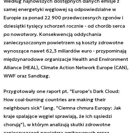
Według najnowszych dostępnych danych emisje z
samej energetyki węglowej są odpowiedzialne w
Europie za ponad 22 900 przedwczesnych zgonów i
dziesiątki tysięcy schorzeń rocznie - od chorób serca
po nowotwory. Konsekwencją oddychania
zanieczyszczonym powietrzem są koszty zdrowotne
wynoszące nawet 62,3 miliardów euro - przypominają
międzynarodowe organizacje Health and Environment
Alliance (HEAL), Climate Action Network Europe (CAN),
WWF oraz Sandbag.
Przygotowały one raport pt. "Europe’s Dark Cloud:
How coal-burning countries are making their
neighbours sick" (ang. "Ciemna chmura Europy: Jak
kraje spalające węgiel sprawiają, że ich sąsiedzi
chorują"), w którym analizują skutki zdrowotne
zanieczyszczeń powietrza emitowanych przez