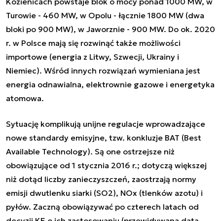
Kozienicach powstaje blok o mocy ponad 1000 MW, w
Turowie - 460 MW, w Opolu - łącznie 1800 MW (dwa
bloki po 900 MW), w Jaworznie - 900 MW. Do ok. 2020
r. w Polsce mają się rozwinąć także możliwości
importowe (energia z Litwy, Szwecji, Ukrainy i
Niemiec). Wśród innych rozwiązań wymieniana jest
energia odnawialna, elektrownie gazowe i energetyka
atomowa.
Sytuację komplikują unijne regulacje wprowadzające
nowe standardy emisyjne, tzw. konkluzje BAT (Best
Available Technology). Są one ostrzejsze niż
obowiązujące od 1 stycznia 2016 r.; dotyczą większej
niż dotąd liczby zanieczyszczeń, zaostrzają normy
emisji dwutlenku siarki (SO2), NOx (tlenków azotu) i
pyłów. Zaczną obowiązywać po czterech latach od
decyzji KE o ich zastosowaniu (przewidywana data