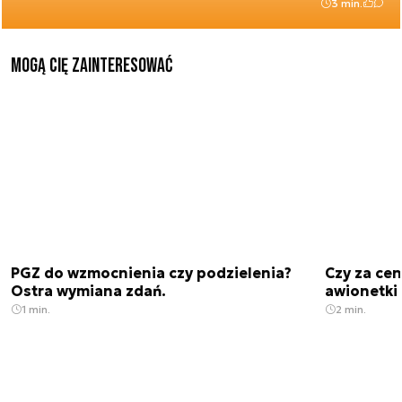
3 min.
Mogą Cię zainteresować
PGZ do wzmocnienia czy podzielenia?
Czy za cen
Ostra wymiana zdań.
awionetki 
1 min.
2 min.