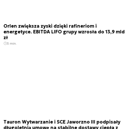
Orlen zwiększa zyski dzięki rafineriom i
energetyce. EBITDA LIFO grupy wzrosła do 13,9 mld
zł
5 min.
Tauron Wytwarzanie i SCE Jaworzno III podpisały
długoletnią umowę na stabilne dostawy ciepła z