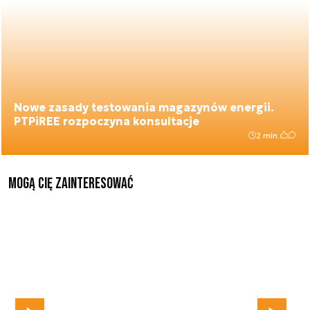
Nowe zasady testowania magazynów energii.
PTPiREE rozpoczyna konsultacje
2 min.
Mogą Cię zainteresować