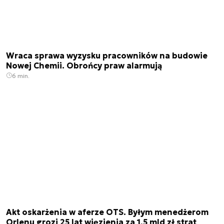
Wraca sprawa wyzysku pracowników na budowie
Nowej Chemii. Obrońcy praw alarmują
6 min.
Akt oskarżenia w aferze OTS. Byłym menedżerom
Orlenu grozi 25 lat więzienia za 1,5 mld zł strat