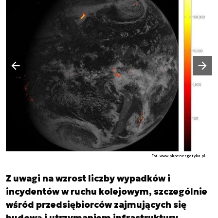
Następny slajd
Poprzedni slajd
Fot. www.pkpenergetyka.pl
Z uwagi na wzrost liczby wypadków i
incydentów w ruchu kolejowym, szczególnie
wśród przedsiębiorców zajmujących się
budową i utrzymaniem infrastruktury