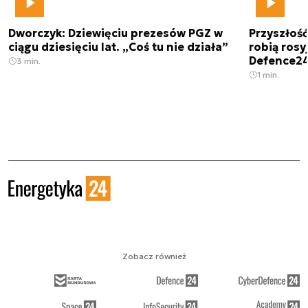
Dworczyk: Dziewięciu prezesów PGZ w
Przyszłoś
ciągu dziesięciu lat. „Coś tu nie działa”
robią rosyj
Defence2
3 min.
1 min.
Zobacz również