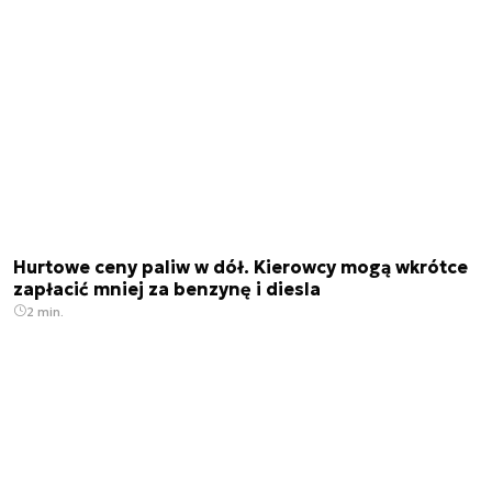
Hurtowe ceny paliw w dół. Kierowcy mogą wkrótce
zapłacić mniej za benzynę i diesla
2 min.