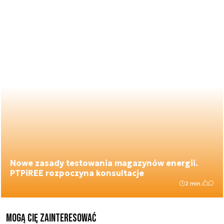
Nowe zasady testowania magazynów energii.
PTPiREE rozpoczyna konsultacje
2 min.
Mogą Cię zainteresować