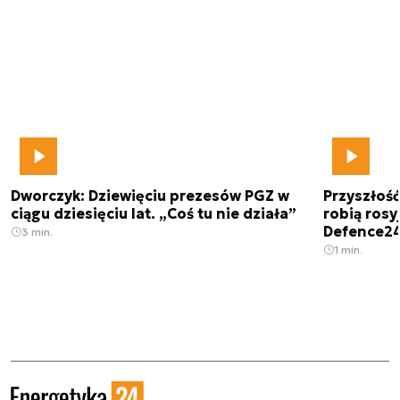
Dworczyk: Dziewięciu prezesów PGZ w
Przyszłoś
ciągu dziesięciu lat. „Coś tu nie działa”
robią rosyj
Defence2
3 min.
1 min.