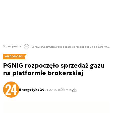
Strona główna
Surowce
Gaz
PGNiG rozpoczęło sprzedaż gazu na platformie brokerskiej
WIADOMOŚCI
PGNiG rozpoczęło sprzedaż gazu
na platformie brokerskiej
Energetyka24
01.07.2016
1 min.