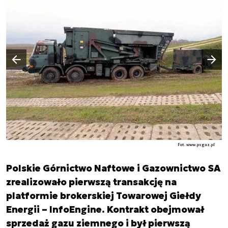
Następny slajd
Poprzedni slajd
Fot. www.psgaz.pl
Polskie Górnictwo Naftowe i Gazownictwo SA
zrealizowało pierwszą transakcję na
platformie brokerskiej Towarowej Giełdy
Energii – InfoEngine. Kontrakt obejmował
sprzedaż gazu ziemnego i był pierwszą