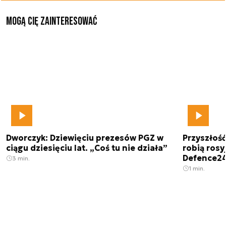
Mogą Cię zainteresować
Dworczyk: Dziewięciu prezesów PGZ w
Przyszłoś
ciągu dziesięciu lat. „Coś tu nie działa”
robią rosyj
Defence2
3 min.
1 min.