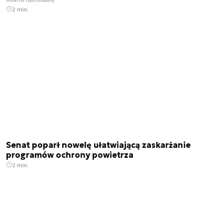
Materiał sponsorowany
2 min.
Senat poparł nowelę ułatwiającą zaskarżanie
programów ochrony powietrza
2 min.