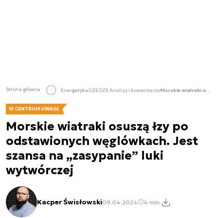
Strona główna
Energetyka
OZE
OZE Analizy i komentarze
Morskie wiatraki osuszą łzy po odstawionych węglówkach. Jest szansa na „zasypanie” luki wytwórczej
W CENTRUM UWAGI
Morskie wiatraki osuszą łzy po
odstawionych węglówkach. Jest
szansa na „zasypanie” luki
wytwórczej
Kacper Świsłowski
09.04.2024
4 min.