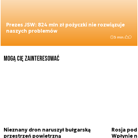
Prezes JSW: 824 mln zł pożyczki nie rozwiązuje
naszych problemów
3 min.
Mogą Cię zainteresować
Nieznany dron naruszył bułgarską
Rosja pod
przestrzeń powietrzną
Wpłynie n