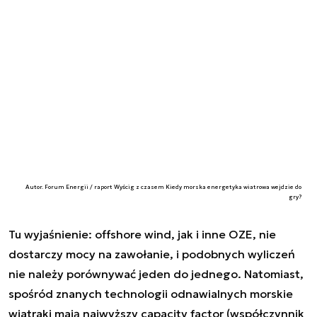
Autor. Forum Energii / raport Wyścig z czasem Kiedy morska energetyka wiatrowa wejdzie do
gry?
Tu wyjaśnienie: offshore wind, jak i inne OZE, nie
dostarczy mocy na zawołanie, i podobnych wyliczeń
nie należy porównywać jeden do jednego. Natomiast,
spośród znanych technologii odnawialnych morskie
wiatraki mają najwyższy capacity factor (współczynnik