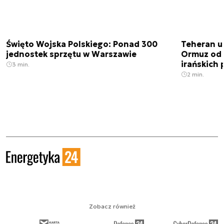
Święto Wojska Polskiego: Ponad 300
Teheran uz
jednostek sprzętu w Warszawie
Ormuz od 
irańskich
3 min.
2 min.
Zobacz również