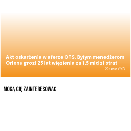
Akt oskarżenia w aferze OTS. Byłym menedżerom
Orlenu grozi 25 lat więzienia za 1,5 mld zł strat
2 min.
Mogą Cię zainteresować